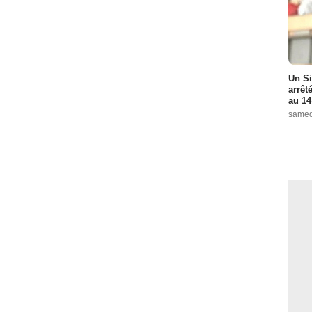
Un Si
arrêt
au 14
samed