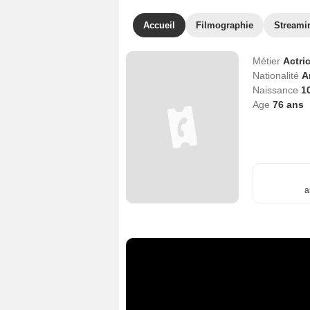
Accueil
Filmographie
Streami
Métier
Actri
Nationalité
A
Naissance
1
Age
76
ans
a