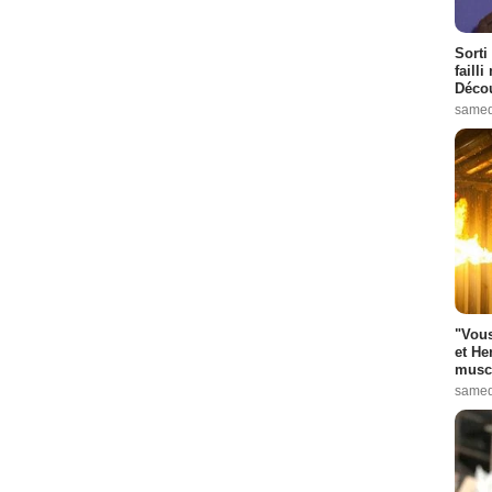
Sorti
failli
Décou
samed
"Vous
et He
muscl
samed