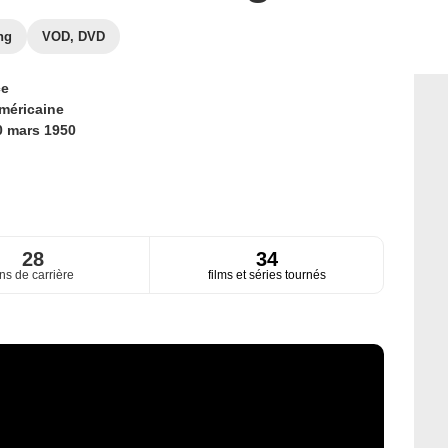
ng
VOD, DVD
ce
méricaine
0 mars 1950
28
34
ns de carrière
films et séries tournés