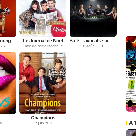
Tyler Perry's Young Dylan
Le Journal de Noël
Suits : avocats sur mesure
026
Date de sortie inconnue
8 août 2019
Champions
A 
19
12 juin 2018