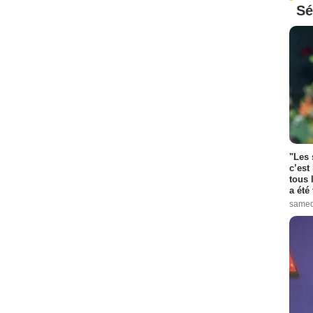
Sé
"Les 
c’est
tous 
a été 
samed