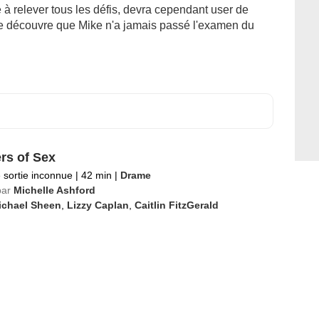
 à relever tous les défis, devra cependant user de
ne découvre que Mike n'a jamais passé l'examen du
rs of Sex
 sortie inconnue
|
42 min
|
Drame
par
Michelle Ashford
ichael Sheen
,
Lizzy Caplan
,
Caitlin FitzGerald