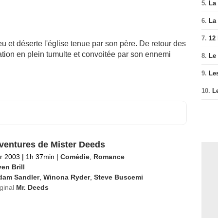
5.
La 
6.
La 
7.
12
 et déserte l'église tenue par son père. De retour des
gation en plein tumulte et convoitée par son ennemi
8.
Le
9.
Le
10.
L
ventures de Mister Deeds
er 2003
|
1h 37min
|
Comédie
,
Romance
en Brill
dam Sandler
,
Winona Ryder
,
Steve Buscemi
iginal
Mr. Deeds