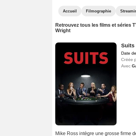
Accueil
Filmographie
Streami
Retrouvez tous les films et séries
Wright
Suits
Date de
Créée 
Avec
G
Mike Ross intègre une grosse firme d