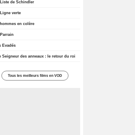
Liste de Schindler
Ligne verte
 hommes en colère
 Parrain
s Evadés
e Seigneur des anneaux : le retour du roi
Tous les meilleurs films en VOD