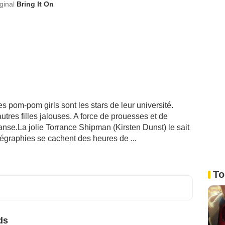
iginal
Bring It On
s pom-pom girls sont les stars de leur université.
utres filles jalouses. A force de prouesses et de
anse.La jolie Torrance Shipman (Kirsten Dunst) le sait
régraphies se cachent des heures de ...
To
ds