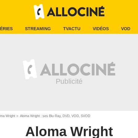
ÉRIES
STREAMING
TVACTU
VIDÉOS
VOD
oma Wright
Aloma Wright : ses Blu-Ray, DVD, VOD, SVOD
Aloma Wright