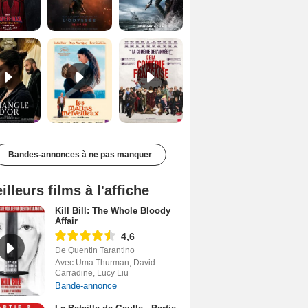
Le Triangle d'or Bande-annonce VF
Les Matins merveilleux Bande-annonce VF
De la Comédie-Française Teaser VF
Bandes-annonces à ne pas manquer
illeurs films à l'affiche
Kill Bill: The Whole Bloody
Affair
4,6
De Quentin Tarantino
Avec Uma Thurman, David
Carradine, Lucy Liu
Bande-annonce