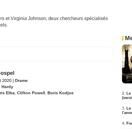
rs et Virginia Johnson, deux chercheurs spécialisés
els.
Me
ospel
et 2020
|
Drame
 Hardy
ris Elba
,
Clifton Powell
,
Boris Kodjoe
2.
Le 
(vers
3.
Le
l'ann
4.
Fo