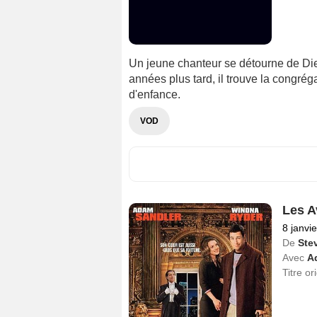
Un jeune chanteur se détourne de Dieu
années plus tard, il trouve la congré
d'enfance.
VOD
Les A
8 janvi
De
Stev
Avec
A
Titre or