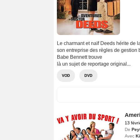
Le charmant et naïf Deeds hérite de la
son entreprise des règles de gestion b
Babe Bennett trouve
là un sujet de reportage original...
VOD
DVD
Ameri
13 févr
De
Pey
Avec
Ki