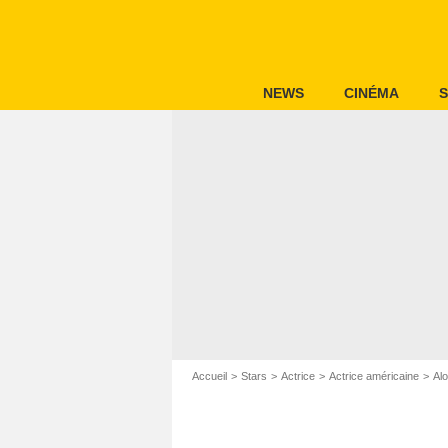
NEWS
CINÉMA
S
Accueil
Stars
Actrice
Actrice américaine
Al