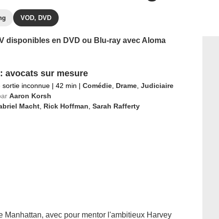
ng
VOD, DVD
 TV disponibles en DVD ou Blu-ray avec Aloma
 : avocats sur mesure
 sortie inconnue
|
42 min
|
Comédie
,
Drame
,
Judiciaire
par
Aaron Korsh
abriel Macht
,
Rick Hoffman
,
Sarah Rafferty
e Manhattan, avec pour mentor l'ambitieux Harvey