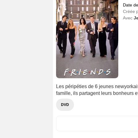
Date de
Créée 
Avec
Je
Les péripéties de 6 jeunes newyorkais 
famille, ils partagent leurs bonheurs et
DVD