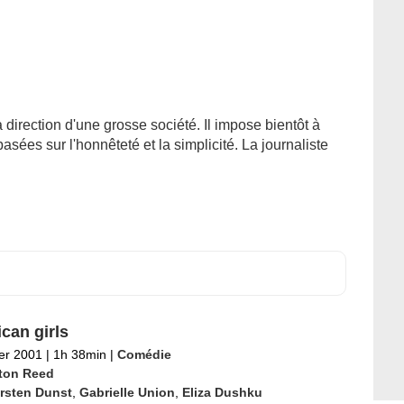
 direction d'une grosse société. Il impose bientôt à
asées sur l'honnêteté et la simplicité. La journaliste
can girls
ier 2001
|
1h 38min
|
Comédie
ton Reed
rsten Dunst
,
Gabrielle Union
,
Eliza Dushku