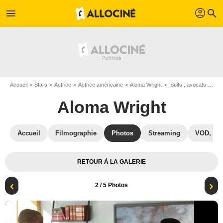
profil
menu
search
Accueil
Stars
Actrice
Actrice américaine
Aloma Wright
Suits : avocats sur mesure : Photo Aloma Wright, Dule Hill
Aloma Wright
Accueil
Filmographie
Photos
Streaming
VOD, DV
RETOUR À LA GALERIE
2
/ 5 Photos