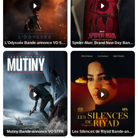
L'Odyssée Bande-annonce VO STFR
Spider-Man: Brand New Day Bande-annonce VO STFR
Mutiny Bande-annonce VO STFR
Les Silences de Riyad Bande-annonce VO STFR