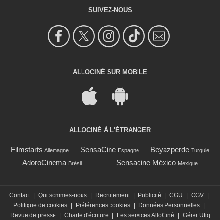
SUIVEZ-NOUS
ALLOCINÉ SUR MOBILE
ALLOCINÉ À L'ÉTRANGER
Filmstarts
SensaCine
Beyazperde
Allemagne
Espagne
Turquie
AdoroCinema
Sensacine México
Brésil
Mexique
Contact
|
Qui sommes-nous
|
Recrutement
|
Publicité
|
CGU
|
CGV
|
Politique de cookies
|
Préférences cookies
|
Données Personnelles
|
Revue de presse
|
Charte d'écriture
|
Les services AlloCiné
|
Gérer Utiq