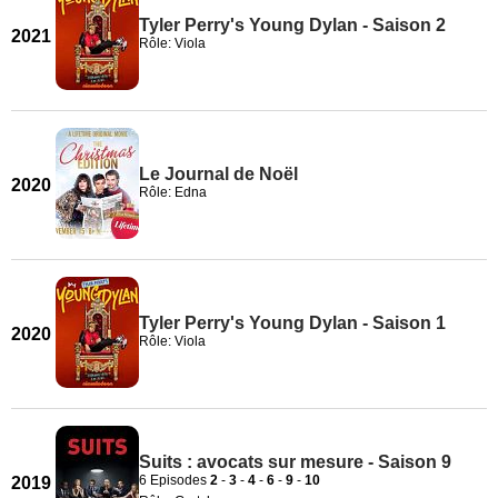
Tyler Perry's Young Dylan - Saison 2
2021
Rôle: Viola
Le Journal de Noël
2020
Rôle: Edna
Tyler Perry's Young Dylan - Saison 1
2020
Rôle: Viola
Suits : avocats sur mesure - Saison 9
6 Episodes
2
-
3
-
4
-
6
-
9
-
10
2019