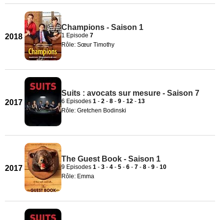
Champions - Saison 1
1 Episode
7
2018
Rôle: Sœur Timothy
Suits : avocats sur mesure - Saison 7
6 Episodes
1
-
2
-
8
-
9
-
12
-
13
2017
Rôle: Gretchen Bodinski
The Guest Book - Saison 1
9 Episodes
1
-
3
-
4
-
5
-
6
-
7
-
8
-
9
-
10
2017
Rôle: Emma