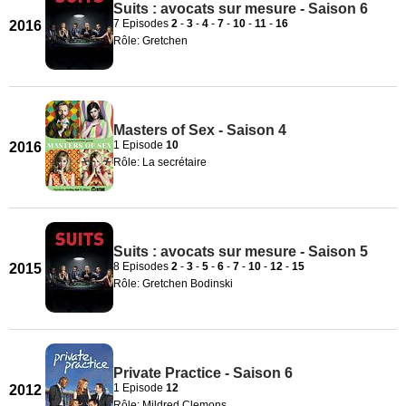
Suits : avocats sur mesure - Saison 6
7 Episodes
2
-
3
-
4
-
7
-
10
-
11
-
16
2016
Rôle: Gretchen
Masters of Sex - Saison 4
1 Episode
10
2016
Rôle: La secrétaire
Suits : avocats sur mesure - Saison 5
8 Episodes
2
-
3
-
5
-
6
-
7
-
10
-
12
-
15
2015
Rôle: Gretchen Bodinski
Private Practice - Saison 6
1 Episode
12
2012
Rôle: Mildred Clemons