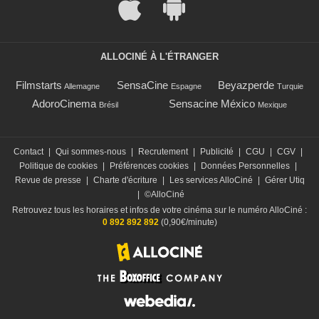
ALLOCINÉ À L'ÉTRANGER
Filmstarts
SensaCine
Beyazperde
Allemagne
Espagne
Turquie
AdoroCinema
Sensacine México
Brésil
Mexique
Contact
|
Qui sommes-nous
|
Recrutement
|
Publicité
|
CGU
|
CGV
|
Politique de cookies
|
Préférences cookies
|
Données Personnelles
|
Revue de presse
|
Charte d'écriture
|
Les services AlloCiné
|
Gérer Utiq
|
©AlloCiné
Retrouvez tous les horaires et infos de votre cinéma sur le numéro AlloCiné :
0 892 892 892
(0,90€/minute)