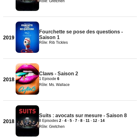
Rôle: Gretchen
Fourchette se pose des questions -
Saison 1
2019
Rôle: Rib Tickles
Claws - Saison 2
1 Episode
6
2018
Rôle: Ms. Wallace
Suits : avocats sur mesure - Saison 8
8 Episodes
2
-
4
-
5
-
7
-
8
-
11
-
12
-
14
2018
Rôle: Gretchen