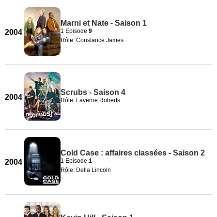
Marni et Nate - Saison 1
1 Episode
9
2004
Rôle: Constance James
Scrubs - Saison 4
2004
Rôle: Laverne Roberts
Cold Case : affaires classées - Saison 2
1 Episode
1
2004
Rôle: Della Lincoln