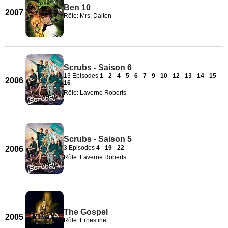
Ben 10
2007
Rôle: Mrs. Dalton
Scrubs - Saison 6
13 Episodes
1
-
2
-
4
-
5
-
6
-
7
-
9
-
10
-
12
-
13
-
14
-
15
-
2006
16
Rôle: Laverne Roberts
Scrubs - Saison 5
3 Episodes
4
-
19
-
22
2006
Rôle: Laverne Roberts
The Gospel
2005
Rôle: Ernestine