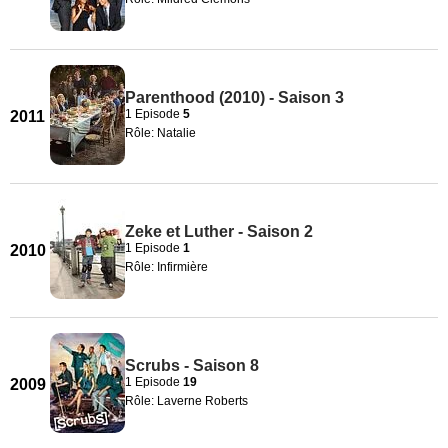
Parenthood (2010) - Saison 3
1 Episode
5
2011
Rôle: Natalie
Zeke et Luther - Saison 2
1 Episode
1
2010
Rôle: Infirmière
Scrubs - Saison 8
1 Episode
19
2009
Rôle: Laverne Roberts