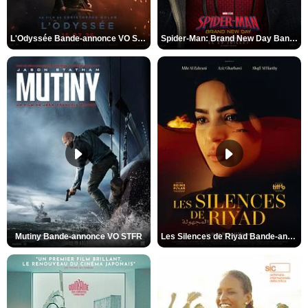
L'Odyssée Bande-annonce VO STFR
Spider-Man: Brand New Day Bande-annonce VO STFR
Mutiny Bande-annonce VO STFR
Les Silences de Riyad Bande-annonce VO STFR