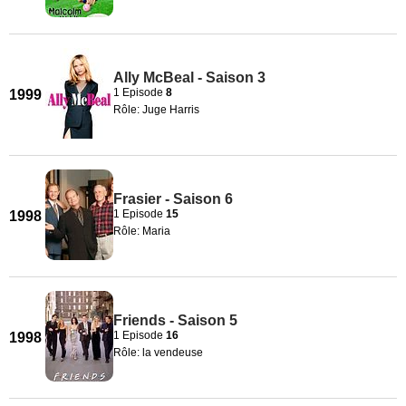
Ally McBeal - Saison 3
1 Episode
8
1999
Rôle: Juge Harris
Frasier - Saison 6
1 Episode
15
1998
Rôle: Maria
Friends - Saison 5
1 Episode
16
1998
Rôle: la vendeuse