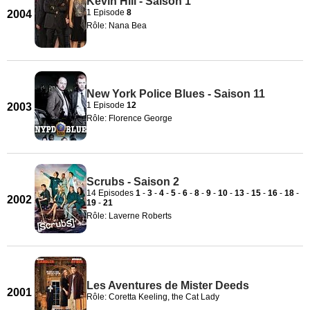
Kevin Hill - Saison 1
1 Episode
8
2004
Rôle: Nana Bea
New York Police Blues - Saison 11
1 Episode
12
2003
Rôle: Florence George
Scrubs - Saison 2
14 Episodes
1
-
3
-
4
-
5
-
6
-
8
-
9
-
10
-
13
-
15
-
16
-
18
-
2002
19
-
21
Rôle: Laverne Roberts
Les Aventures de Mister Deeds
2001
Rôle: Coretta Keeling, the Cat Lady