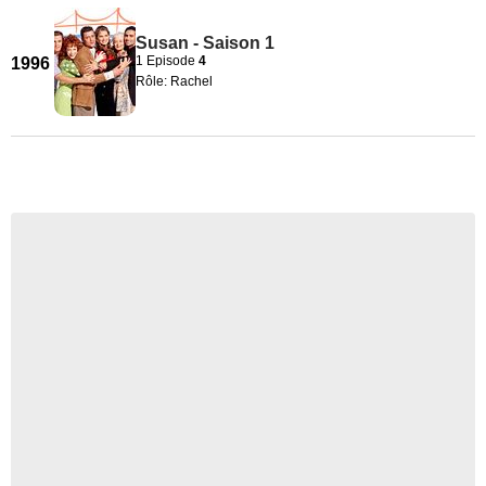
Susan - Saison 1
1 Episode
4
1996
Rôle: Rachel