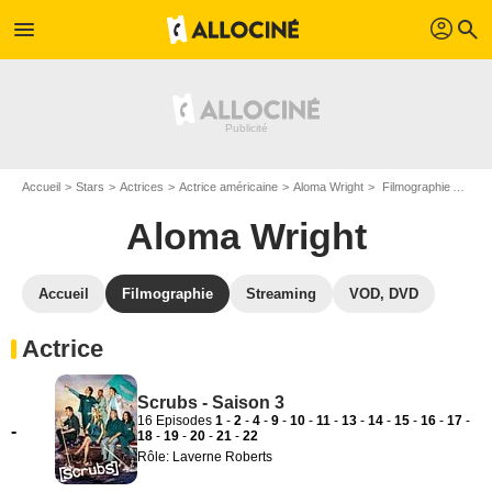
profil
menu
search
Accueil
Stars
Actrices
Actrice américaine
Aloma Wright
Filmographie Aloma Wright
Aloma Wright
Accueil
Filmographie
Streaming
VOD, DVD
Actrice
Scrubs - Saison 3
16 Episodes
1
-
2
-
4
-
9
-
10
-
11
-
13
-
14
-
15
-
16
-
17
-
-
18
-
19
-
20
-
21
-
22
Rôle: Laverne Roberts