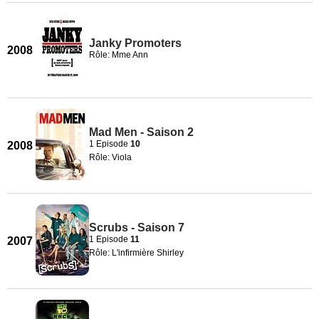
Janky Promoters
2008
Rôle: Mme Ann
Mad Men - Saison 2
1 Episode
10
2008
Rôle: Viola
Scrubs - Saison 7
1 Episode
11
2007
Rôle: L'infirmière Shirley