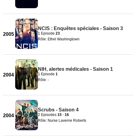
NCIS : Enquêtes spéciales - Saison 3
1 Episode
23
2005
Rôle: Ethel Washingtown
NIH, alertes médicales - Saison 1
1 Episode
1
2004
Rôle: -
Scrubs - Saison 4
2 Episodes
15
-
16
2004
Rôle: Nurse Laverne Roberts