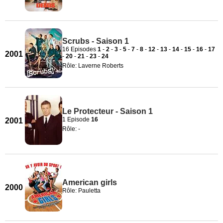
Scrubs - Saison 1
16 Episodes
1
-
2
-
3
-
5
-
7
-
8
-
12
-
13
-
14
-
15
-
16
-
17
2001
-
20
-
21
-
23
-
24
Rôle: Laverne Roberts
Le Protecteur - Saison 1
1 Episode
16
2001
Rôle: -
American girls
2000
Rôle: Pauletta