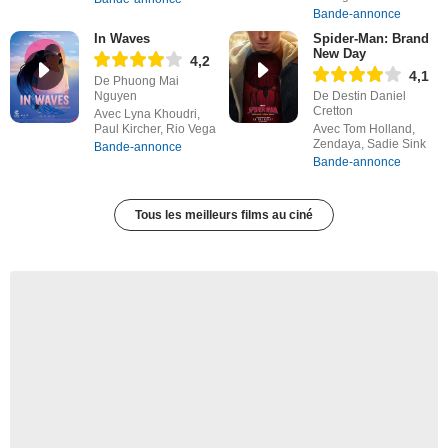
Bande-annonce
In Waves
Spider-Man: Brand
New Day
4,2
4,1
De Phuong Mai
Nguyen
De Destin Daniel
Cretton
Avec Lyna Khoudri,
Paul Kircher, Rio Vega
Avec Tom Holland,
Zendaya, Sadie Sink
Bande-annonce
Bande-annonce
Tous les meilleurs films au ciné