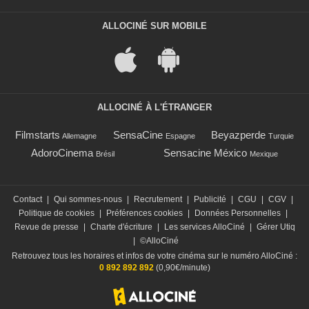
ALLOCINÉ SUR MOBILE
ALLOCINÉ À L'ÉTRANGER
Filmstarts
SensaCine
Beyazperde
Allemagne
Espagne
Turquie
AdoroCinema
Sensacine México
Brésil
Mexique
Contact
|
Qui sommes-nous
|
Recrutement
|
Publicité
|
CGU
|
CGV
|
Politique de cookies
|
Préférences cookies
|
Données Personnelles
|
Revue de presse
|
Charte d'écriture
|
Les services AlloCiné
|
Gérer Utiq
|
©AlloCiné
Retrouvez tous les horaires et infos de votre cinéma sur le numéro AlloCiné :
0 892 892 892
(0,90€/minute)