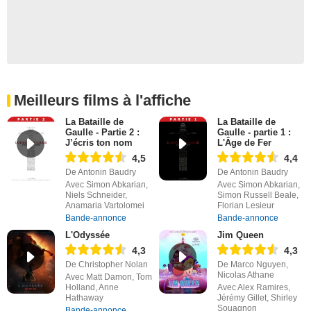
Meilleurs films à l'affiche
La Bataille de
La Bataille de
Gaulle - Partie 2 :
Gaulle - partie 1 :
J’écris ton nom
L'Âge de Fer
4,5
4,4
De Antonin Baudry
De Antonin Baudry
Avec Simon Abkarian,
Avec Simon Abkarian,
Niels Schneider,
Simon Russell Beale,
Anamaria Vartolomei
Florian Lesieur
Bande-annonce
Bande-annonce
L'Odyssée
Jim Queen
4,3
4,3
De Christopher Nolan
De Marco Nguyen,
Nicolas Athane
Avec Matt Damon, Tom
Holland, Anne
Avec Alex Ramires,
Hathaway
Jérémy Gillet, Shirley
Souagnon
Bande-annonce