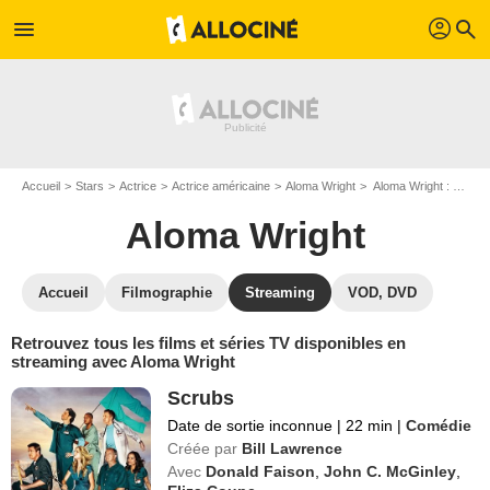
profil
menu
search
Accueil
Stars
Actrice
Actrice américaine
Aloma Wright
Aloma Wright : Films et séries online
Aloma Wright
Accueil
Filmographie
Streaming
VOD, DVD
Retrouvez tous les films et séries TV disponibles en
streaming avec Aloma Wright
Scrubs
Date de sortie inconnue
|
22 min
|
Comédie
Créée par
Bill Lawrence
Avec
Donald Faison
,
John C. McGinley
,