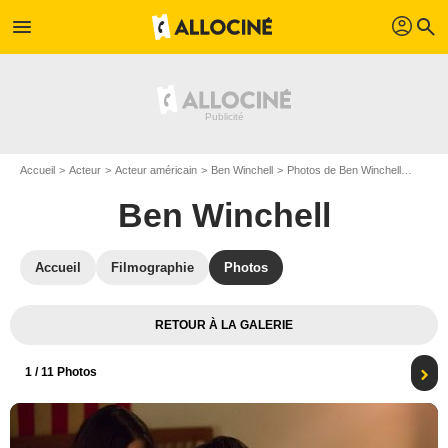
profil
menu
search
Accueil
Acteur
Acteur américain
Ben Winchell
Photos de Ben Winchell
Feed :
Ben Winchell
Accueil
Filmographie
Photos
RETOUR À LA GALERIE
1
/ 11 Photos