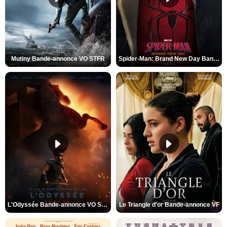
Mutiny Bande-annonce VO STFR
Spider-Man: Brand New Day Bande-annonce VO STFR
L'Odyssée Bande-annonce VO STFR
Le Triangle d'or Bande-annonce VF