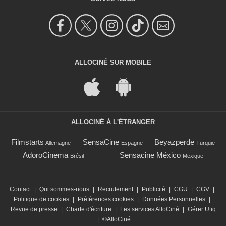
ALLOCINÉ SUR MOBILE
ALLOCINÉ À L'ÉTRANGER
Filmstarts
SensaCine
Beyazperde
Allemagne
Espagne
Turquie
AdoroCinema
Sensacine México
Brésil
Mexique
Contact
|
Qui sommes-nous
|
Recrutement
|
Publicité
|
CGU
|
CGV
|
Politique de cookies
|
Préférences cookies
|
Données Personnelles
|
Revue de presse
|
Charte d'écriture
|
Les services AlloCiné
|
Gérer Utiq
|
©AlloCiné