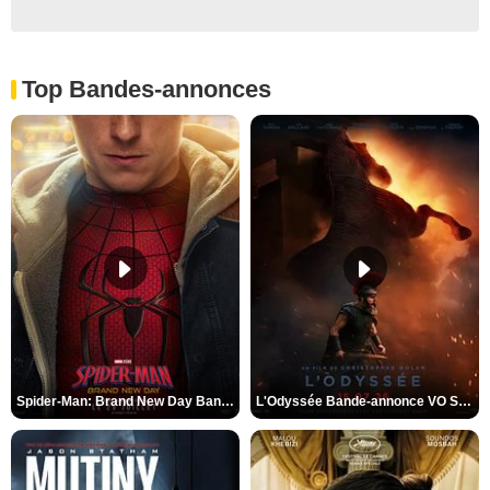
Top Bandes-annonces
Spider-Man: Brand New Day Bande-annonce VO STFR
L'Odyssée Bande-annonce VO STFR