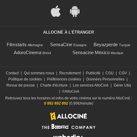
ALLOCINÉ À L'ÉTRANGER
Filmstarts
SensaCine
Beyazperde
Allemagne
Espagne
Turquie
AdoroCinema
Sensacine México
Brésil
Mexique
Contact
|
Qui sommes-nous
|
Recrutement
|
Publicité
|
CGU
|
CGV
|
Politique de cookies
|
Préférences cookies
|
Données Personnelles
|
Revue de presse
|
Charte d'écriture
|
Les services AlloCiné
|
Gérer Utiq
|
©AlloCiné
Retrouvez tous les horaires et infos de votre cinéma sur le numéro AlloCiné :
0 892 892 892
(0,90€/minute)