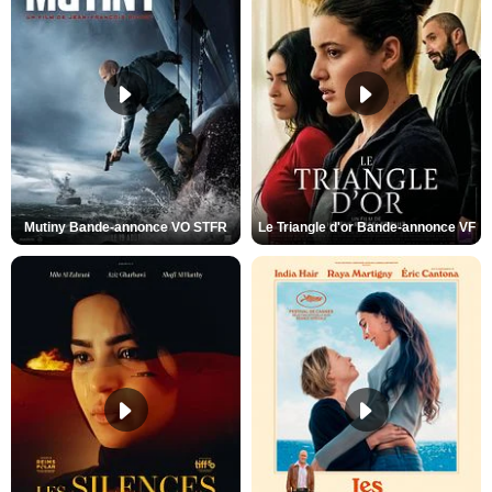
Mutiny Bande-annonce VO STFR
Le Triangle d'or Bande-annonce VF