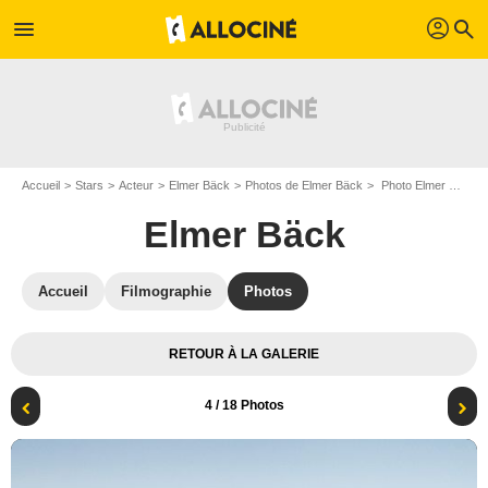
profil
menu
search
Accueil
Stars
Acteur
Elmer Bäck
Photos de Elmer Bäck
Photo Elmer Bäck
Elmer Bäck
Accueil
Filmographie
Photos
RETOUR À LA GALERIE
4
/ 18 Photos