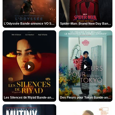
L'Odyssée Bande-annonce VO STFR
Spider-Man: Brand New Day Bande-annonce VO STFR
Les Silences de Riyad Bande-annonce VO STFR
Des Fleurs pour Tokyo Bande-annonce VO STFR