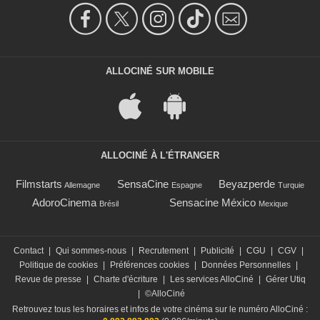
ALLOCINÉ SUR MOBILE
ALLOCINÉ À L'ÉTRANGER
Filmstarts
SensaCine
Beyazperde
Allemagne
Espagne
Turquie
AdoroCinema
Sensacine México
Brésil
Mexique
Contact
|
Qui sommes-nous
|
Recrutement
|
Publicité
|
CGU
|
CGV
|
Politique de cookies
|
Préférences cookies
|
Données Personnelles
|
Revue de presse
|
Charte d'écriture
|
Les services AlloCiné
|
Gérer Utiq
|
©AlloCiné
Retrouvez tous les horaires et infos de votre cinéma sur le numéro AlloCiné :