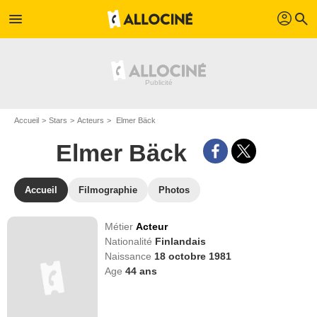
profil
menu
search
Accueil
Stars
Acteurs
Elmer Bäck
Elmer Bäck
Accueil
Filmographie
Photos
Métier
Acteur
Nationalité
Finlandais
Naissance
18 octobre 1981
Age
44
ans