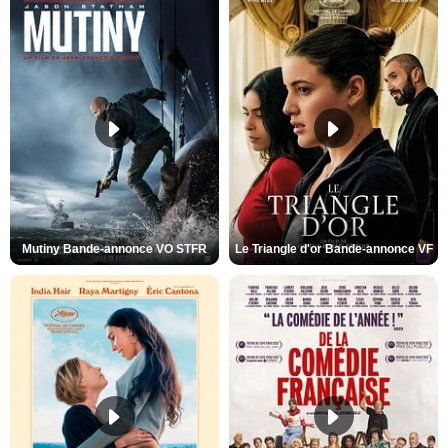
Mutiny Bande-annonce VO STFR
Le Triangle d'or Bande-annonce VF