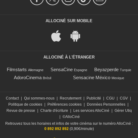
ALLOCINÉ SUR MOBILE
ALLOCINÉ À L'ÉTRANGER
Filmstarts
SensaCine
Beyazperde
Allemagne
Espagne
Turquie
AdoroCinema
Sensacine México
Brésil
Mexique
Contact
|
Qui sommes-nous
|
Recrutement
|
Publicité
|
CGU
|
CGV
|
Politique de cookies
|
Préférences cookies
|
Données Personnelles
|
Revue de presse
|
Charte d'écriture
|
Les services AlloCiné
|
Gérer Utiq
|
©AlloCiné
Retrouvez tous les horaires et infos de votre cinéma sur le numéro AlloCiné :
0 892 892 892
(0,90€/minute)