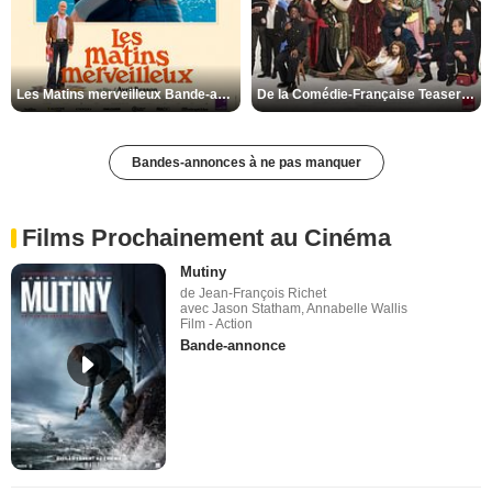
Les Matins merveilleux Bande-annonce VF
De la Comédie-Française Teaser VF
Bandes-annonces à ne pas manquer
Films Prochainement au Cinéma
Mutiny
de Jean-François Richet
avec Jason Statham, Annabelle Wallis
Film - Action
Bande-annonce