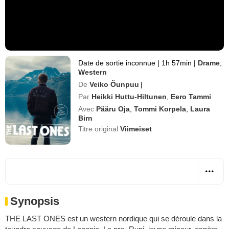
Date de sortie inconnue
|
1h 57min
|
Drame
,
Western
De
Veiko Õunpuu
|
Par
Heikki Huttu-Hiltunen
,
Eero Tammi
Avec
Pääru Oja
,
Tommi Korpela
,
Laura
Birn
Titre original
Viimeiset
Synopsis
THE LAST ONES est un western nordique qui se déroule dans la