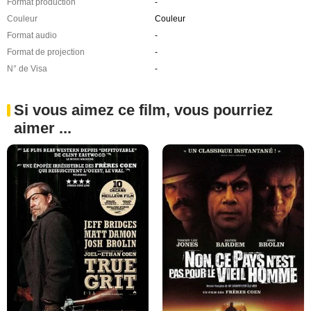
Format production
-
Couleur
Couleur
Format audio
-
Format de projection
-
N° de Visa
-
Si vous aimez ce film, vous pourriez
aimer ...