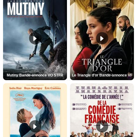
Mutiny Bande-annonce VO STFR
Le Triangle d'or Bande-annonce VF