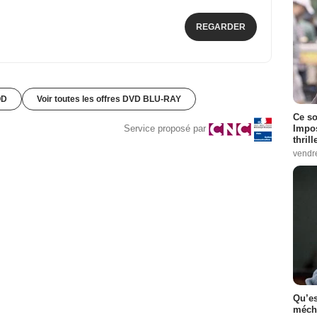
REGARDER
OD
Voir toutes les offres DVD BLU-RAY
Ce so
Impos
Service proposé par
thrill
vendr
Qu’es
méch