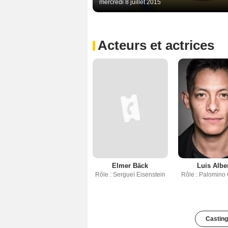
mercredi 8 juillet 2015
Acteurs et actrices
Elmer Bäck
Luis Alber
Rôle : Sergueï Eisenstein
Rôle : Palomino
Casting