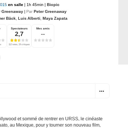
 2015
en salle
|
1h 45min
|
Biopic
r Greenaway
Par
Peter Greenaway
|
mer Bäck
,
Luis Alberti
,
Maya Zapata
e
Spectateurs
Mes amis
2,7
--
es
112 notes, 19 critiques
ollywood et sommé de rentrer en URSS, le cinéaste
ato, au Mexique, pour y tourner son nouveau film,