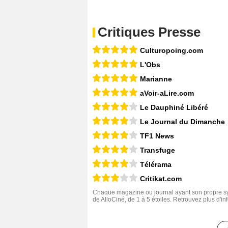
Critiques Presse
Culturopoing.com
L'Obs
Marianne
aVoir-aLire.com
Le Dauphiné Libéré
Le Journal du Dimanche
TF1 News
Transfuge
Télérama
Critikat.com
Chaque magazine ou journal ayant son propre sys
de AlloCiné, de 1 à 5 étoiles. Retrouvez plus d'i