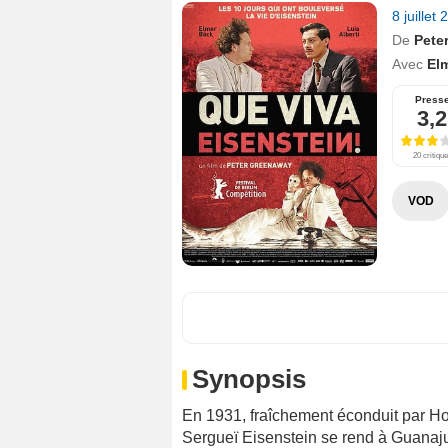
8 juillet
De
Pete
Avec
El
Press
3,2
20 critiqu
VOD
Synopsis
En 1931, fraîchement éconduit par H
Sergueï Eisenstein se rend à Guanaju