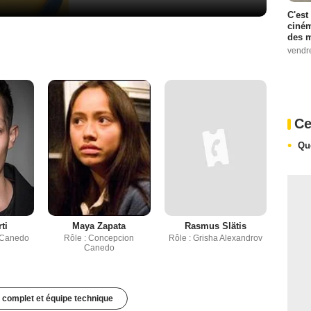
C'est
ciném
des m
vendr
Ce
Qu
ti
Maya Zapata
Rasmus Slätis
 Canedo
Rôle : Concepcion
Rôle : Grisha Alexandrov
Canedo
 complet et équipe technique