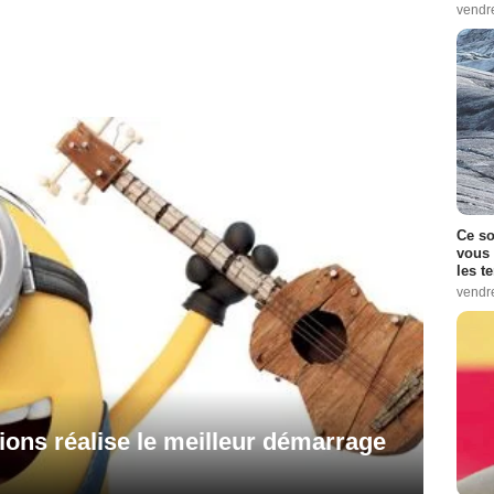
vendr
Ce so
vous 
les t
vendr
ions réalise le meilleur démarrage