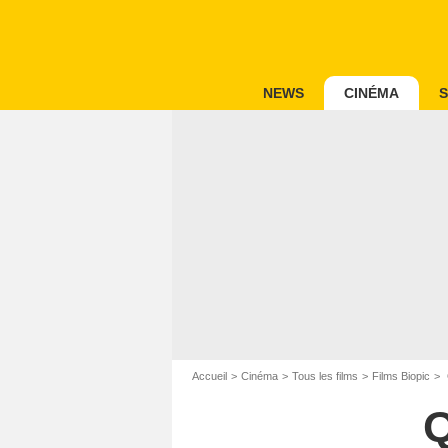
NEWS
CINÉMA
S
Accueil
Cinéma
Tous les films
Films Biopic
Q