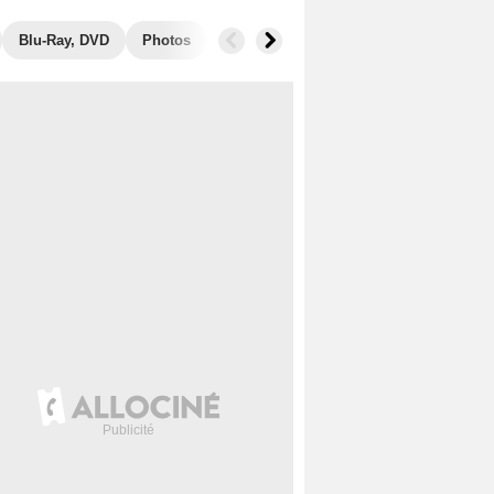
Blu-Ray, DVD
Photos
Secrets de tournage
Box Office