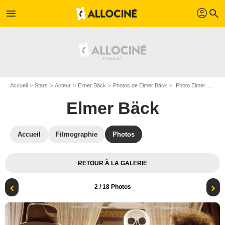
profil
menu
search
Accueil
Stars
Acteur
Elmer Bäck
Photos de Elmer Bäck
Photo Elmer Bäck, Luis Alberti
Elmer Bäck
Accueil
Filmographie
Photos
RETOUR À LA GALERIE
2
/ 18 Photos