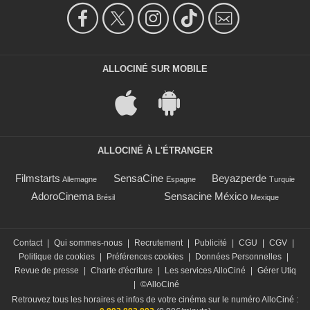
ALLOCINÉ SUR MOBILE
ALLOCINÉ À L'ÉTRANGER
Filmstarts
SensaCine
Beyazperde
Allemagne
Espagne
Turquie
AdoroCinema
Sensacine México
Brésil
Mexique
Contact
|
Qui sommes-nous
|
Recrutement
|
Publicité
|
CGU
|
CGV
|
Politique de cookies
|
Préférences cookies
|
Données Personnelles
|
Revue de presse
|
Charte d'écriture
|
Les services AlloCiné
|
Gérer Utiq
|
©AlloCiné
Retrouvez tous les horaires et infos de votre cinéma sur le numéro AlloCiné :