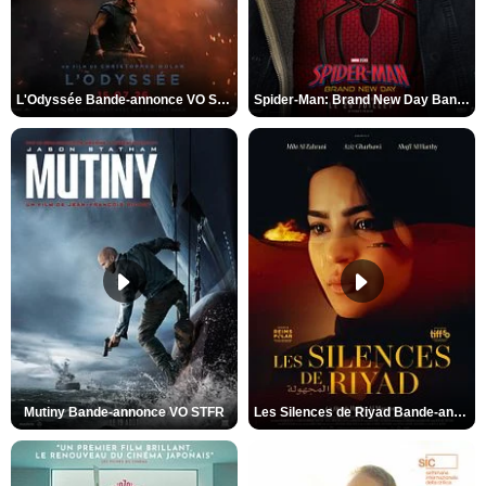
L'Odyssée Bande-annonce VO STFR
Spider-Man: Brand New Day Bande-annonce VO STFR
Mutiny Bande-annonce VO STFR
Les Silences de Riyad Bande-annonce VO STFR