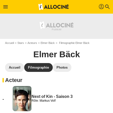
profil
menu
search
Accueil
Stars
Acteurs
Elmer Bäck
Filmographie Elmer Bäck
Elmer Bäck
Accueil
Filmographie
Photos
Acteur
Next of Kin - Saison 3
-
Rôle: Markus Volf