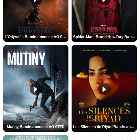
L'Odyssée Bande-annonce VO STFR
Spider-Man: Brand New Day Bande-annonce VO STFR
Mutiny Bande-annonce VO STFR
Les Silences de Riyad Bande-annonce VO STFR