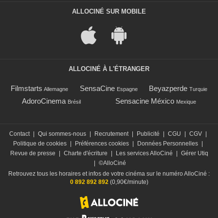
ALLOCINÉ SUR MOBILE
ALLOCINÉ À L'ÉTRANGER
Filmstarts
SensaCine
Beyazperde
Allemagne
Espagne
Turquie
AdoroCinema
Sensacine México
Brésil
Mexique
Contact
|
Qui sommes-nous
|
Recrutement
|
Publicité
|
CGU
|
CGV
|
Politique de cookies
|
Préférences cookies
|
Données Personnelles
|
Revue de presse
|
Charte d'écriture
|
Les services AlloCiné
|
Gérer Utiq
|
©AlloCiné
Retrouvez tous les horaires et infos de votre cinéma sur le numéro AlloCiné :
0 892 892 892
(0,90€/minute)