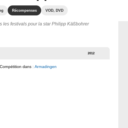
ng
Récompenses
VOD, DVD
s les festivals pour la star Philipp Käßbohrer
2012
 Compétition dans :
Armadingen