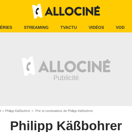
ÉRIES
STREAMING
TVACTU
VIDÉOS
VOD
d
Philipp Käßbohrer
Prix et nominations de Philipp Käßbohrer
Philipp Käßbohrer