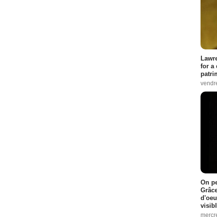
Lawre
for a
patri
vendre
On pe
Grâce
d'oeu
visib
mercre