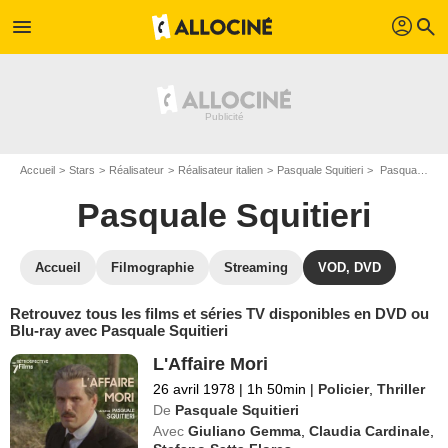
profil
menu
search
Accueil
Stars
Réalisateur
Réalisateur italien
Pasquale Squitieri
Pasquale Squitieri : ses Blu-Ray, DVD, VOD, SVOD
Pasquale Squitieri
Accueil
Filmographie
Streaming
VOD, DVD
Retrouvez tous les films et séries TV disponibles en DVD ou
Blu-ray avec Pasquale Squitieri
L'Affaire Mori
26 avril 1978
|
1h 50min
|
Policier
,
Thriller
De
Pasquale Squitieri
Avec
Giuliano Gemma
,
Claudia Cardinale
,