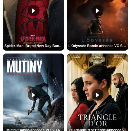
Spider-Man: Brand New Day Bande-annonce VO STFR
L'Odyssée Bande-annonce VO STFR
Mutiny Bande-annonce VO STFR
Le Triangle d'or Bande-annonce VF