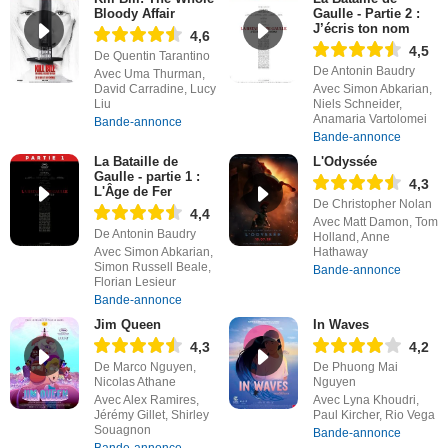
Bloody Affair
Gaulle - Partie 2 :
J’écris ton nom
4,6
4,5
De Quentin Tarantino
De Antonin Baudry
Avec Uma Thurman,
David Carradine, Lucy
Avec Simon Abkarian,
Liu
Niels Schneider,
Anamaria Vartolomei
Bande-annonce
Bande-annonce
La Bataille de
L'Odyssée
Gaulle - partie 1 :
4,3
L'Âge de Fer
De Christopher Nolan
4,4
Avec Matt Damon, Tom
De Antonin Baudry
Holland, Anne
Avec Simon Abkarian,
Hathaway
Simon Russell Beale,
Bande-annonce
Florian Lesieur
Bande-annonce
Jim Queen
In Waves
4,3
4,2
De Marco Nguyen,
De Phuong Mai
Nicolas Athane
Nguyen
Avec Alex Ramires,
Avec Lyna Khoudri,
Jérémy Gillet, Shirley
Paul Kircher, Rio Vega
Souagnon
Bande-annonce