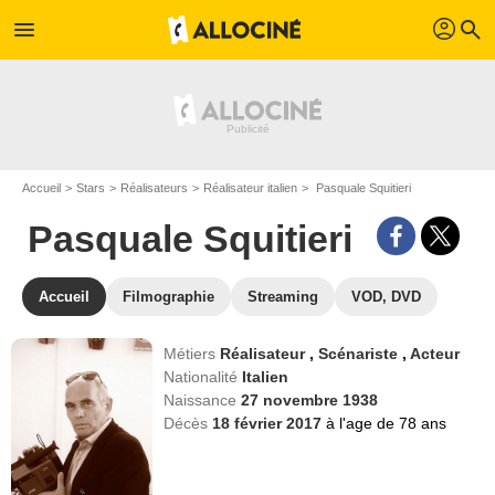
profil
menu
search
Accueil
Stars
Réalisateurs
Réalisateur italien
Pasquale Squitieri
Pasquale Squitieri
Accueil
Filmographie
Streaming
VOD, DVD
Métiers
Réalisateur
,
Scénariste
,
Acteur
Nationalité
Italien
Naissance
27 novembre 1938
Décès
18 février 2017
à l'age de 78 ans