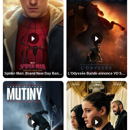
Spider-Man: Brand New Day Bande-annonce VO STFR
L'Odyssée Bande-annonce VO STFR