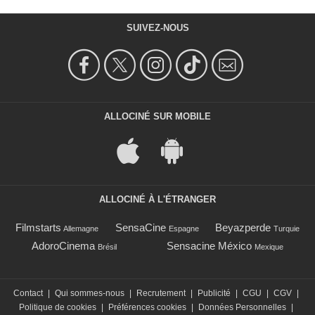
SUIVEZ-NOUS
ALLOCINÉ SUR MOBILE
ALLOCINÉ À L'ÉTRANGER
Filmstarts
SensaCine
Beyazperde
Allemagne
Espagne
Turquie
AdoroCinema
Sensacine México
Brésil
Mexique
Contact
|
Qui sommes-nous
|
Recrutement
|
Publicité
|
CGU
|
CGV
|
Politique de cookies
|
Préférences cookies
|
Données Personnelles
|