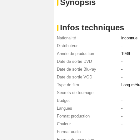
Synopsis
Infos techniques
Nationalité
inconnue
Distributeur
-
Année de production
1989
Date de sortie DVD
-
Date de sortie Blu-ray
-
Date de sortie VOD
-
Type de film
Long métr
Secrets de tournage
-
Budget
-
Langues
-
Format production
-
Couleur
-
Format audio
-
Format de projection
-