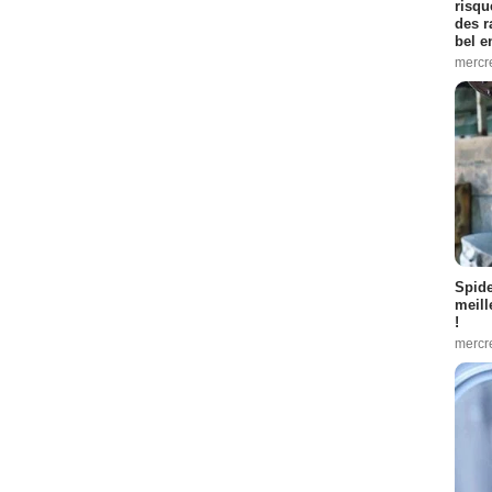
risqu
des r
bel 
mercr
Spid
meill
!
mercr