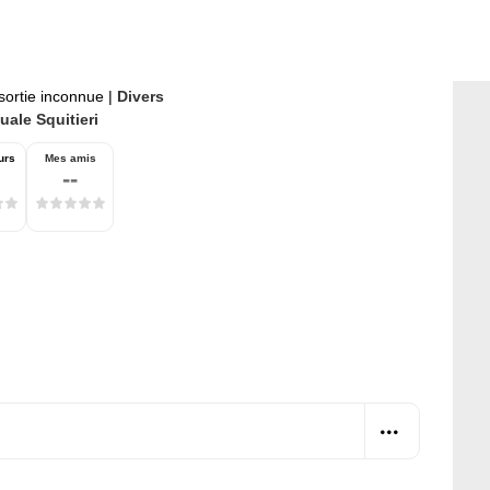
sortie inconnue
|
Divers
uale Squitieri
urs
Mes amis
--