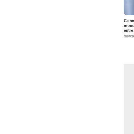
Ce so
monde
entre
mercr