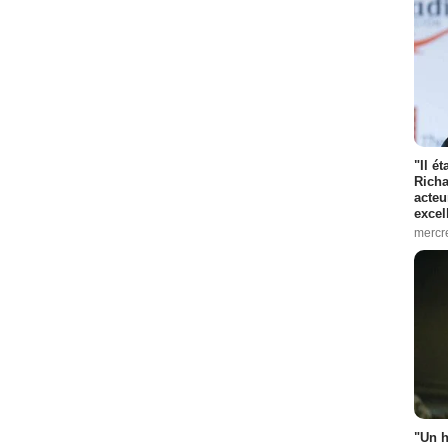
"Il é
Richa
acteu
excel
mercr
"Un h