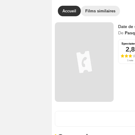
Accueil
Films similaires
Date de 
De
Pasq
Spectate
2,8
1 note