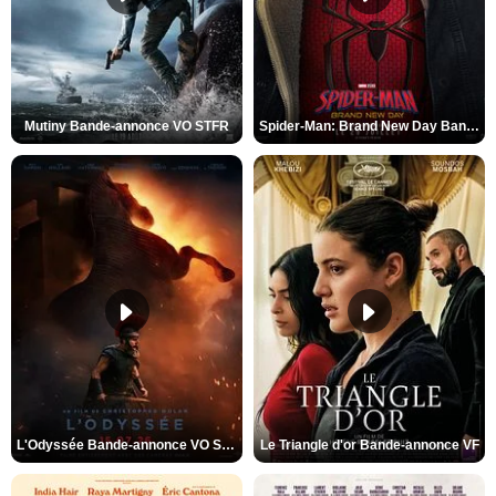
Mutiny Bande-annonce VO STFR
Spider-Man: Brand New Day Bande-annonce VO STFR
L'Odyssée Bande-annonce VO STFR
Le Triangle d'or Bande-annonce VF