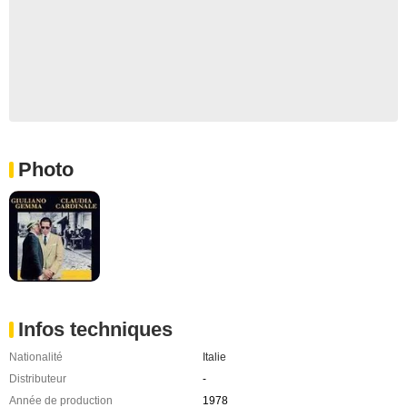
Photo
Infos techniques
Nationalité
Italie
Distributeur
-
Année de production
1978