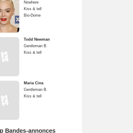
Nowhere
Kiss & tell
Bio-Dome
Todd Newman
Gentleman B.
Kiss & tell
Maria Cina
Gentleman B.
Kiss & tell
p Bandes-annonces
Mutiny Bande-annonce VO STFR
Spider-Man: Brand New Day Bande-annonce VO STFR
L'Odyssée Bande-annonce VO STFR