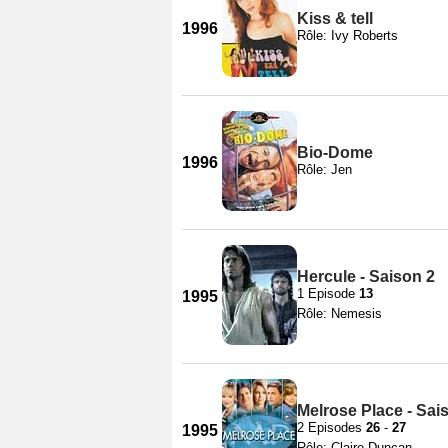
Kiss & tell
1996
Rôle: Ivy Roberts
Bio-Dome
1996
Rôle: Jen
Hercule - Saison 2
1 Episode
13
1995
Rôle: Nemesis
Melrose Place - Sai
2 Episodes
26
-
27
1995
Rôle: Claire Duncan