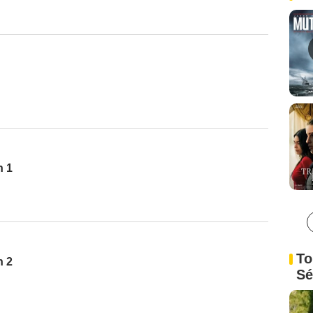
n 1
To
n 2
Sé