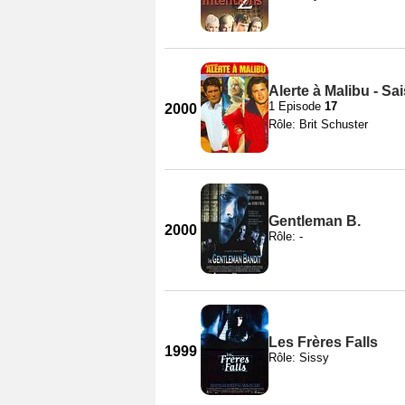
Alerte à Malibu - Sa
1 Episode
17
2000
Rôle: Brit Schuster
Gentleman B.
2000
Rôle: -
Les Frères Falls
1999
Rôle: Sissy