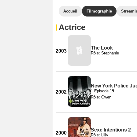
Accueil
Filmographie
Streami
Actrice
The Look
2003
Rôle: Stephanie
New York Police Jud
1 Episode
19
2002
Rôle: Gwen
Sexe Intentions 2
2000
Rôle: Lilly