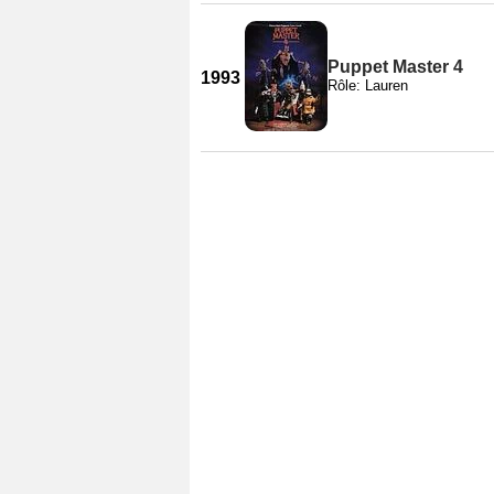
Puppet Master 4
1993
Rôle: Lauren