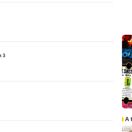
n 3
A 