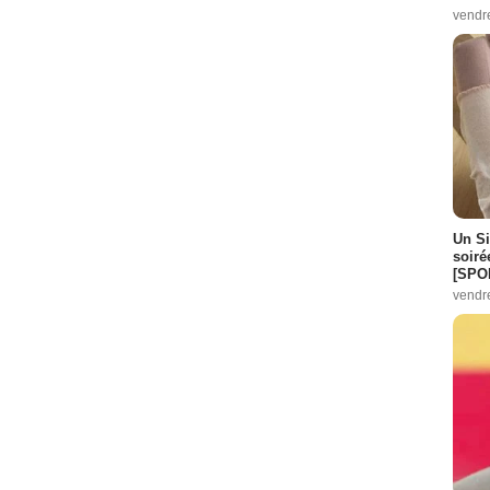
vendr
Un Si
soiré
[SPO
vendr