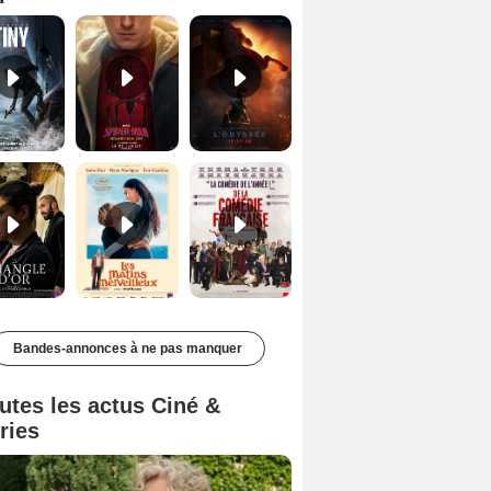
Le Triangle d'or Bande-annonce VF
Les Matins merveilleux Bande-annonce VF
De la Comédie-Française Teaser VF
Bandes-annonces à ne pas manquer
utes les actus Ciné &
ries