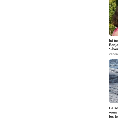
Ici t
Benj
Séver
vendr
Ce so
vous 
les t