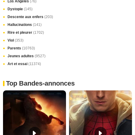
Los Angeles
(76)
Dystopie
(145)
Descente aux enfers
(203)
Hallucinations
(141)
Rire et pleurer
(1702)
Viol
(353)
Parents
(10763)
Jeunes adultes
(9527)
Art et essai
(11374)
Top Bandes-annonces