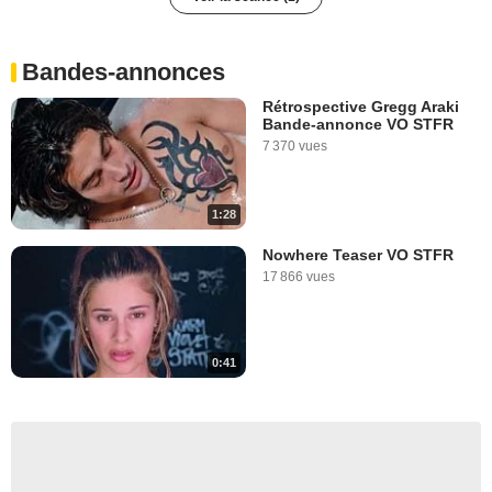
Bandes-annonces
Rétrospective Gregg Araki
Bande-annonce VO STFR
7 370 vues
1:28
Nowhere Teaser VO STFR
17 866 vues
0:41