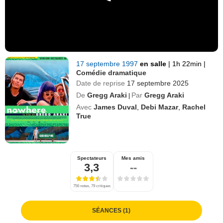
17 septembre 1997
en salle
|
1h 22min
|
Comédie dramatique
Date de reprise
17 septembre 2025
De
Gregg Araki
Par
Gregg Araki
|
Avec
James Duval
,
Debi Mazar
,
Rachel
True
Spectateurs
Mes amis
3,3
--
756 notes, 79 critiques
SÉANCES (1)