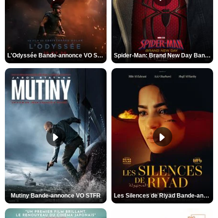
L'Odyssée Bande-annonce VO STFR
Spider-Man: Brand New Day Bande-annonce VO STFR
Mutiny Bande-annonce VO STFR
Les Silences de Riyad Bande-annonce VO STFR