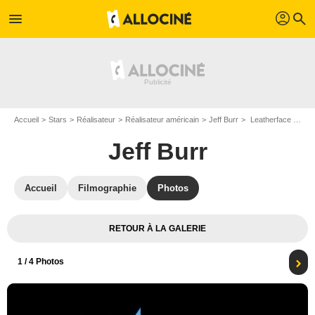
profil
menu
search
Accueil
Stars
Réalisateur
Réalisateur américain
Jeff Burr
Leatherface : Massacre à la tronçonneuse III : Photo R. A. Mihailoff, Jeff Burr
Jeff Burr
Accueil
Filmographie
Photos
RETOUR À LA GALERIE
1
/ 4 Photos