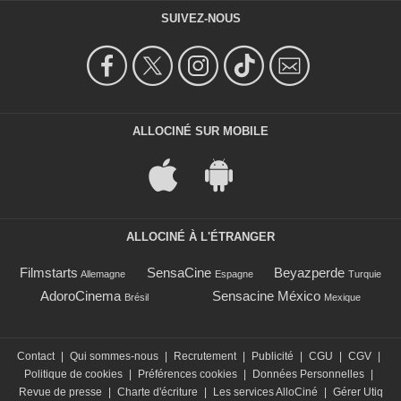
SUIVEZ-NOUS
ALLOCINÉ SUR MOBILE
ALLOCINÉ À L'ÉTRANGER
Filmstarts
SensaCine
Beyazperde
Allemagne
Espagne
Turquie
AdoroCinema
Sensacine México
Brésil
Mexique
Contact
|
Qui sommes-nous
|
Recrutement
|
Publicité
|
CGU
|
CGV
|
Politique de cookies
|
Préférences cookies
|
Données Personnelles
|
Revue de presse
|
Charte d'écriture
|
Les services AlloCiné
|
Gérer Utiq