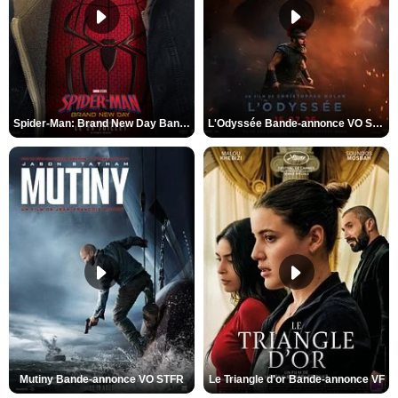
Spider-Man: Brand New Day Bande-annonce VO STFR
L'Odyssée Bande-annonce VO STFR
Mutiny Bande-annonce VO STFR
Le Triangle d'or Bande-annonce VF