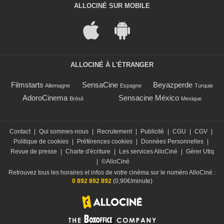
ALLOCINÉ SUR MOBILE
ALLOCINÉ À L'ÉTRANGER
Filmstarts
SensaCine
Beyazperde
Allemagne
Espagne
Turquie
AdoroCinema
Sensacine México
Brésil
Mexique
Contact
|
Qui sommes-nous
|
Recrutement
|
Publicité
|
CGU
|
CGV
|
Politique de cookies
|
Préférences cookies
|
Données Personnelles
|
Revue de presse
|
Charte d'écriture
|
Les services AlloCiné
|
Gérer Utiq
|
©AlloCiné
Retrouvez tous les horaires et infos de votre cinéma sur le numéro AlloCiné :
0 892 892 892
(0,90€/minute)