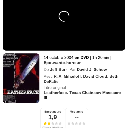
14 octobre 2004
en DVD
|
1h 20min
|
Epouvante-horreur
De
Jeff Burr
Par
David J. Schow
|
Avec
R. A. Mihailoff
,
David Cloud
,
Beth
DePatie
Titre original
Leatherface: Texas Chainsaw Massacre
III
Spectateurs
Mes amis
1,9
--
425 notes, 80 critiques