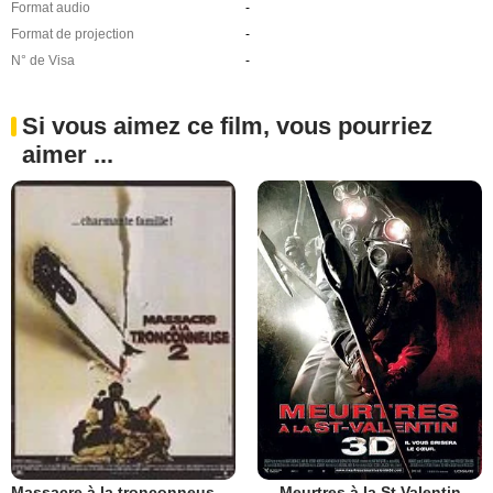
Format audio
-
Format de projection
-
N° de Visa
-
Si vous aimez ce film, vous pourriez
aimer ...
Meurtres à la St Valentin
Massacre à la tronçonneuse 2