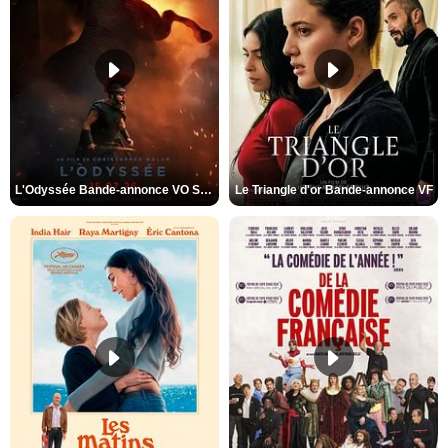
L'Odyssée Bande-annonce VO STFR
Le Triangle d'or Bande-annonce VF