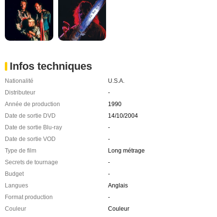
Infos techniques
Nationalité
U.S.A.
Distributeur
-
Année de production
1990
Date de sortie DVD
14/10/2004
Date de sortie Blu-ray
-
Date de sortie VOD
-
Type de film
Long métrage
Secrets de tournage
-
Budget
-
Langues
Anglais
Format production
-
Couleur
Couleur