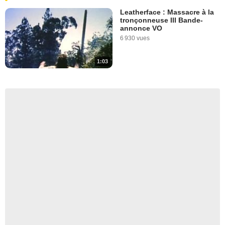
Leatherface : Massacre à la
tronçonneuse III Bande-
annonce VO
6 930 vues
1:03