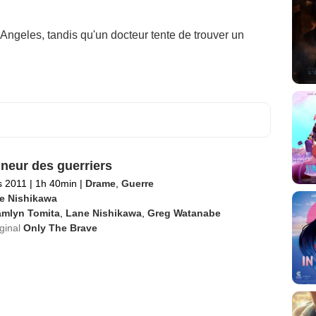
Angeles, tandis qu'un docteur tente de trouver un
neur des guerriers
s 2011
|
1h 40min
|
Drame
,
Guerre
e Nishikawa
amlyn Tomita
,
Lane Nishikawa
,
Greg Watanabe
iginal
Only The Brave