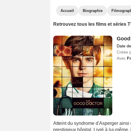
Accueil
Biographie
Filmograp
Retrouvez tous les films et séries
Good
Date de
Créée 
Avec
F
Atteint du syndrome d'Asperger ainsi 
prestigieux hôpital. Livré à lui-même, 