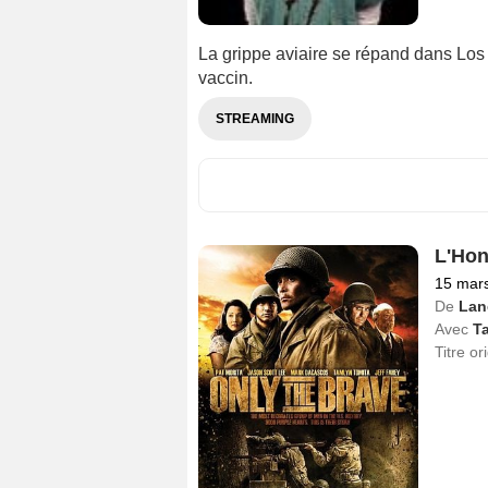
La grippe aviaire se répand dans Los 
vaccin.
STREAMING
L'Hon
15 mar
De
Lan
Avec
T
Titre or