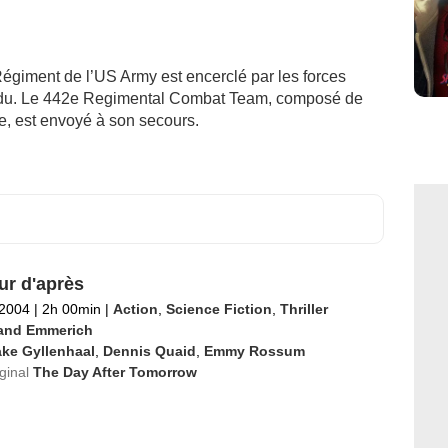
giment de l’US Army est encerclé par les forces
rdu. Le 442e Regimental Combat Team, composé de
e, est envoyé à son secours.
ur d'après
 2004
|
2h 00min
|
Action
,
Science Fiction
,
Thriller
and Emmerich
ake Gyllenhaal
,
Dennis Quaid
,
Emmy Rossum
iginal
The Day After Tomorrow