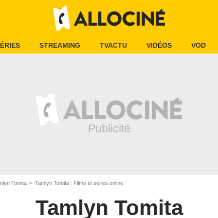
ÉRIES
STREAMING
TVACTU
VIDÉOS
VOD
mlyn Tomita
Tamlyn Tomita : Films et séries online
Tamlyn Tomita