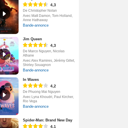
4,3
De Christopher Nolan
Avec Matt Damon, Tom Holland,
Anne Hathaway
Bande-annonce
Jim Queen
4,3
De Marco Nguyen, Nicolas
Athane
Avec Alex Ramires, Jérémy Gillet,
Shirley Souagnon
Bande-annonce
In Waves
4,2
De Phuong Mai Nguyen
Avec Lyna Khoudri, Paul Kircher,
Rio Vega
Bande-annonce
Spider-Man: Brand New Day
4,1