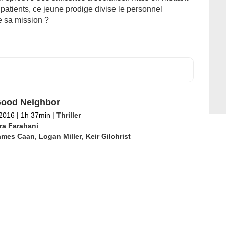
patients, ce jeune prodige divise le personnel
de sa mission ?
ood Neighbor
 2016
|
1h 37min
|
Thriller
ra Farahani
ames Caan
,
Logan Miller
,
Keir Gilchrist