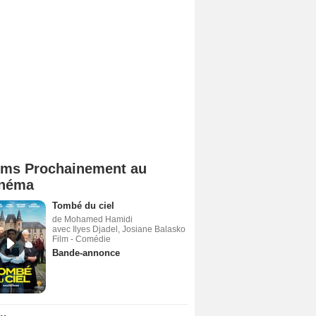
lms Prochainement au
néma
Tombé du ciel
de Mohamed Hamidi
avec Ilyes Djadel, Josiane Balasko
Film - Comédie
Bande-annonce