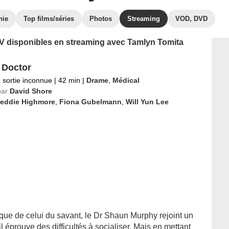
hie
Top films/séries
Photos
Streaming
VOD, DVD
 TV disponibles en streaming avec Tamlyn Tomita
 Doctor
 sortie inconnue
|
42 min
|
Drame
,
Médical
par
David Shore
reddie Highmore
,
Fiona Gubelmann
,
Will Yun Lee
que de celui du savant, le Dr Shaun Murphy rejoint un
il éprouve des difficultés à socialiser. Mais en mettant