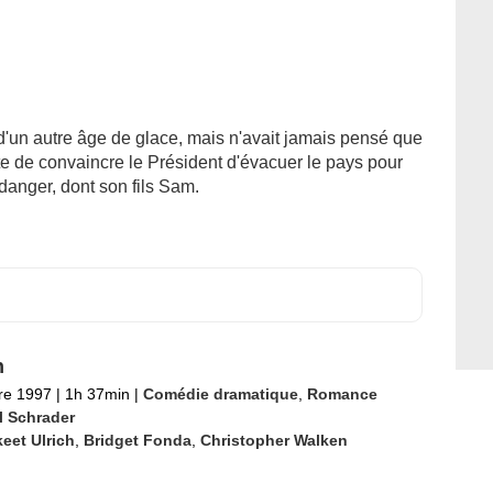
 d'un autre âge de glace, mais n'avait jamais pensé que
ente de convaincre le Président d'évacuer le pays pour
danger, dont son fils Sam.
h
re 1997
|
1h 37min
|
Comédie dramatique
,
Romance
l Schrader
eet Ulrich
,
Bridget Fonda
,
Christopher Walken