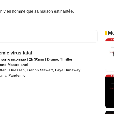
 un vieil homme que sa maison est hantée.
Me
mic virus fatal
 sortie inconnue
|
2h 30min
|
Drame
,
Thriller
and Mastroianni
ffani Thiessen
,
French Stewart
,
Faye Dunaway
iginal
Pandemic