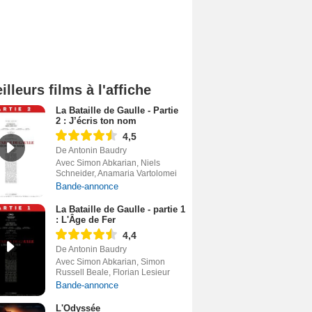
illeurs films à l'affiche
La Bataille de Gaulle - Partie
2 : J’écris ton nom
4,5
De Antonin Baudry
Avec Simon Abkarian, Niels
Schneider, Anamaria Vartolomei
Bande-annonce
La Bataille de Gaulle - partie 1
: L'Âge de Fer
4,4
De Antonin Baudry
Avec Simon Abkarian, Simon
Russell Beale, Florian Lesieur
Bande-annonce
L'Odyssée