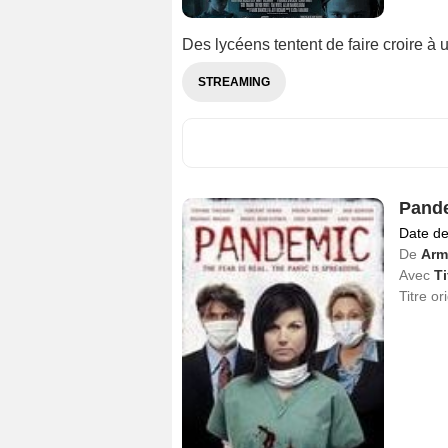
Des lycéens tentent de faire croire à
STREAMING
Pande
Date de
De
Arm
Avec
Ti
Titre or