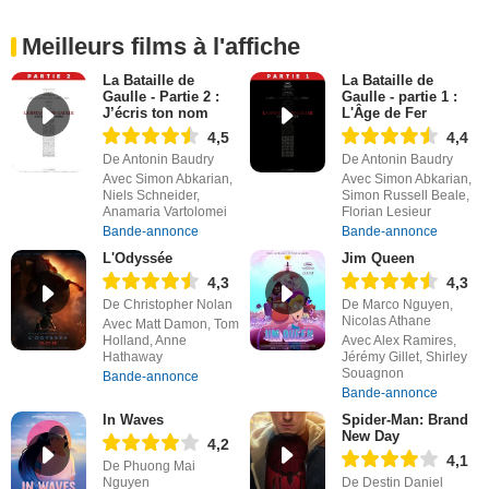
Meilleurs films à l'affiche
La Bataille de
La Bataille de
Gaulle - Partie 2 :
Gaulle - partie 1 :
J’écris ton nom
L'Âge de Fer
4,5
4,4
De Antonin Baudry
De Antonin Baudry
Avec Simon Abkarian,
Avec Simon Abkarian,
Niels Schneider,
Simon Russell Beale,
Anamaria Vartolomei
Florian Lesieur
Bande-annonce
Bande-annonce
L'Odyssée
Jim Queen
4,3
4,3
De Christopher Nolan
De Marco Nguyen,
Nicolas Athane
Avec Matt Damon, Tom
Holland, Anne
Avec Alex Ramires,
Hathaway
Jérémy Gillet, Shirley
Souagnon
Bande-annonce
Bande-annonce
In Waves
Spider-Man: Brand
New Day
4,2
4,1
De Phuong Mai
Nguyen
De Destin Daniel