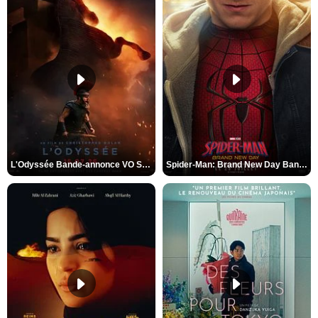
L'Odyssée Bande-annonce VO STFR
Spider-Man: Brand New Day Bande-annonce VO STFR