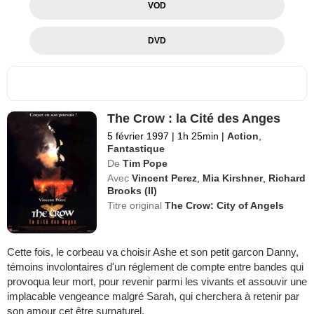
VOD
DVD
The Crow : la Cité des Anges
5 février 1997
|
1h 25min
|
Action
,
Fantastique
De
Tim Pope
Avec
Vincent Perez
,
Mia Kirshner
,
Richard
Brooks (II)
Titre original
The Crow: City of Angels
Cette fois, le corbeau va choisir Ashe et son petit garcon Danny,
témoins involontaires d'un réglement de compte entre bandes qui
provoqua leur mort, pour revenir parmi les vivants et assouvir une
implacable vengeance malgré Sarah, qui cherchera à retenir par
son amour cet être surnaturel.