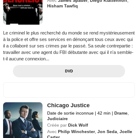
Avec
James Spader
,
Diego Klattenhoff
,
Hisham Tawfiq
Le criminel le plus recherché du monde se rend mystérieusement
à la police et offre ses services en dénonçant tous ceux avec qui
il a collaboré sur ses crimes par le passé. Sa seule contrepartie :
travailler avec une agent du FBI débutante avec qui il n'a semble-
t-il aucune connexion...
DVD
Chicago Justice
Date de sortie inconnue
|
42 min
|
Drame
,
Judiciaire
Créée par
Dick Wolf
Avec
Philip Winchester
,
Jon Seda
,
Joelle
Carter