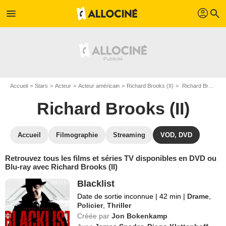
profil
menu
search
Accueil
Stars
Acteur
Acteur américain
Richard Brooks (II)
Richard Brooks (II) : ses Blu-Ray, DVD, VOD, SVOD
Richard Brooks (II)
Accueil
Filmographie
Streaming
VOD, DVD
Retrouvez tous les films et séries TV disponibles en DVD ou
Blu-ray avec Richard Brooks (II)
Blacklist
Date de sortie inconnue
|
42 min
|
Drame
,
Policier
,
Thriller
Créée par
Jon Bokenkamp