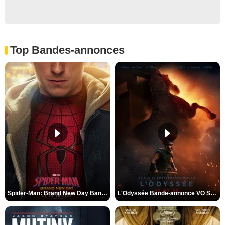
Top Bandes-annonces
Spider-Man: Brand New Day Bande-annonce VO STFR
L'Odyssée Bande-annonce VO STFR