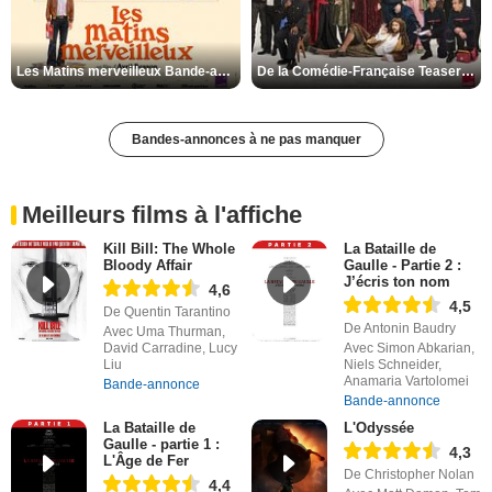
Les Matins merveilleux Bande-annonce VF
De la Comédie-Française Teaser VF
Bandes-annonces à ne pas manquer
Meilleurs films à l'affiche
Kill Bill: The Whole
La Bataille de
Bloody Affair
Gaulle - Partie 2 :
J’écris ton nom
4,6
4,5
De Quentin Tarantino
De Antonin Baudry
Avec Uma Thurman,
David Carradine, Lucy
Avec Simon Abkarian,
Liu
Niels Schneider,
Anamaria Vartolomei
Bande-annonce
Bande-annonce
La Bataille de
L'Odyssée
Gaulle - partie 1 :
4,3
L'Âge de Fer
De Christopher Nolan
4,4