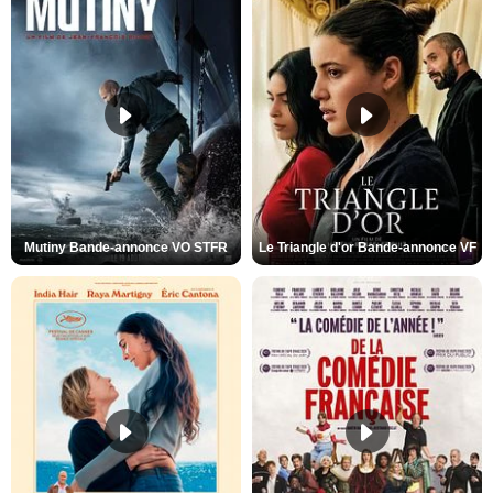
Mutiny Bande-annonce VO STFR
Le Triangle d'or Bande-annonce VF