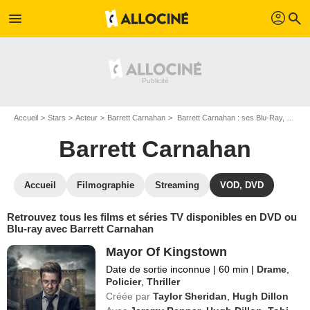
profil
menu
search
Accueil
Stars
Acteur
Barrett Carnahan
Barrett Carnahan : ses Blu-Ray, DVD, VOD, SVOD
Barrett Carnahan
Accueil
Filmographie
Streaming
VOD, DVD
Retrouvez tous les films et séries TV disponibles en DVD ou
Blu-ray avec Barrett Carnahan
Mayor Of Kingstown
Date de sortie inconnue
|
60 min
|
Drame
,
Policier
,
Thriller
Créée par
Taylor Sheridan
,
Hugh Dillon