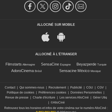
ALLOCINÉ SUR MOBILE
ALLOCINÉ À L'ÉTRANGER
Filmstarts
SensaCine
Beyazperde
Allemagne
Espagne
Turquie
AdoroCinema
Sensacine México
Brésil
Mexique
Contact
|
Qui sommes-nous
|
Recrutement
|
Publicité
|
CGU
|
CGV
|
Politique de cookies
|
Préférences cookies
|
Données Personnelles
|
Revue de presse
|
Charte d'écriture
|
Les services AlloCiné
|
Gérer Utiq
|
©AlloCiné
Retrouvez tous les horaires et infos de votre cinéma sur le numéro AlloCiné :