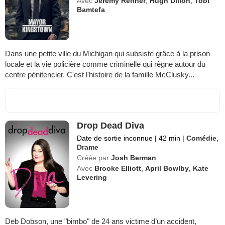
Avec
Jeremy Renner
,
Hugh Dillon
,
Tobi
Bamtefa
Dans une petite ville du Michigan qui subsiste grâce à la prison
locale et la vie policière comme criminelle qui règne autour du
centre pénitencier. C'est l'histoire de la famille McClusky...
Drop Dead Diva
Date de sortie inconnue
|
42 min
|
Comédie
,
Drame
Créée par
Josh Berman
Avec
Brooke Elliott
,
April Bowlby
,
Kate
Levering
Deb Dobson, une "bimbo" de 24 ans victime d’un accident,