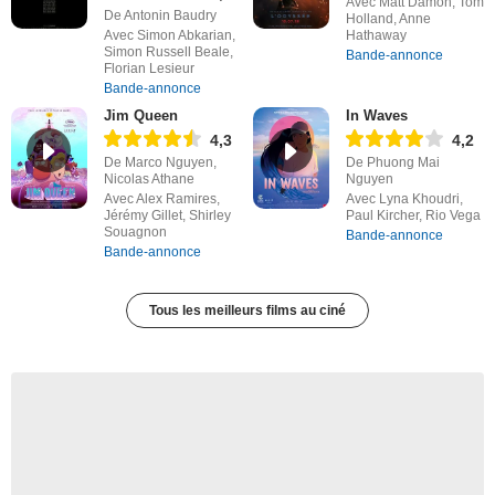
Avec Matt Damon, Tom
De Antonin Baudry
Holland, Anne
Avec Simon Abkarian,
Hathaway
Simon Russell Beale,
Bande-annonce
Florian Lesieur
Bande-annonce
Jim Queen
In Waves
4,3
4,2
De Marco Nguyen,
De Phuong Mai
Nicolas Athane
Nguyen
Avec Alex Ramires,
Avec Lyna Khoudri,
Jérémy Gillet, Shirley
Paul Kircher, Rio Vega
Souagnon
Bande-annonce
Bande-annonce
Tous les meilleurs films au ciné