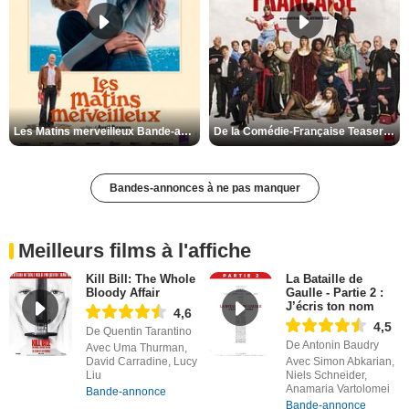
Les Matins merveilleux Bande-annonce VF
De la Comédie-Française Teaser VF
Bandes-annonces à ne pas manquer
Meilleurs films à l'affiche
Kill Bill: The Whole
La Bataille de
Bloody Affair
Gaulle - Partie 2 :
J’écris ton nom
4,6
4,5
De Quentin Tarantino
De Antonin Baudry
Avec Uma Thurman,
David Carradine, Lucy
Avec Simon Abkarian,
Liu
Niels Schneider,
Anamaria Vartolomei
Bande-annonce
Bande-annonce