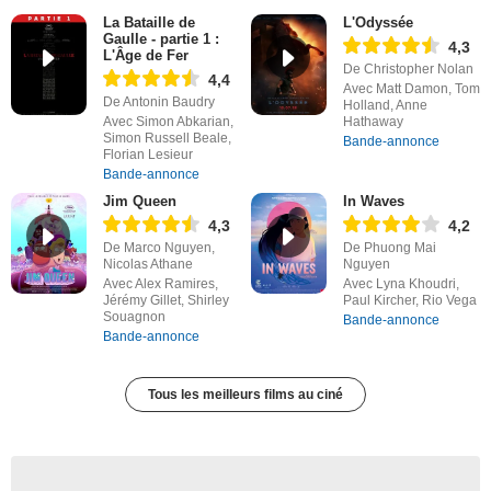
La Bataille de
L'Odyssée
Gaulle - partie 1 :
4,3
L'Âge de Fer
De Christopher Nolan
4,4
Avec Matt Damon, Tom
De Antonin Baudry
Holland, Anne
Avec Simon Abkarian,
Hathaway
Simon Russell Beale,
Bande-annonce
Florian Lesieur
Bande-annonce
Jim Queen
In Waves
4,3
4,2
De Marco Nguyen,
De Phuong Mai
Nicolas Athane
Nguyen
Avec Alex Ramires,
Avec Lyna Khoudri,
Jérémy Gillet, Shirley
Paul Kircher, Rio Vega
Souagnon
Bande-annonce
Bande-annonce
Tous les meilleurs films au ciné