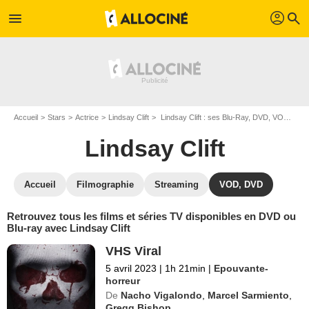
profil
menu
search
Accueil
Stars
Actrice
Lindsay Clift
Lindsay Clift : ses Blu-Ray, DVD, VOD, SVOD
Lindsay Clift
Accueil
Filmographie
Streaming
VOD, DVD
Retrouvez tous les films et séries TV disponibles en DVD ou
Blu-ray avec Lindsay Clift
VHS Viral
5 avril 2023
|
1h 21min
|
Epouvante-
horreur
De
Nacho Vigalondo
,
Marcel Sarmiento
,
Gregg Bishop