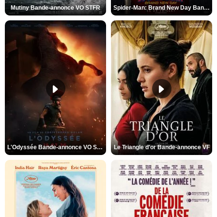
Mutiny Bande-annonce VO STFR
Spider-Man: Brand New Day Bande-annonce VO STFR
L'Odyssée Bande-annonce VO STFR
Le Triangle d'or Bande-annonce VF