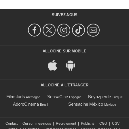
SUIVEZ-NOUS
ALLOCINÉ SUR MOBILE
ALLOCINÉ À L'ÉTRANGER
Filmstarts
SensaCine
Beyazperde
Allemagne
Espagne
Turquie
AdoroCinema
Sensacine México
Brésil
Mexique
Contact
|
Qui sommes-nous
|
Recrutement
|
Publicité
|
CGU
|
CGV
|