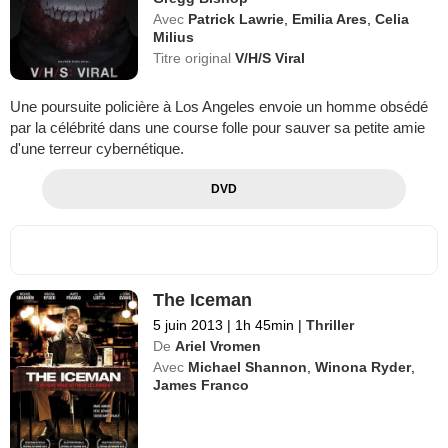
Avec
Patrick Lawrie
,
Emilia Ares
,
Celia
Milius
Titre original
V/H/S Viral
Une poursuite policière à Los Angeles envoie un homme obsédé
par la célébrité dans une course folle pour sauver sa petite amie
d'une terreur cybernétique.
DVD
The Iceman
5 juin 2013
|
1h 45min
|
Thriller
De
Ariel Vromen
Avec
Michael Shannon
,
Winona Ryder
,
James Franco