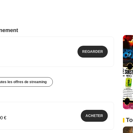
nnement
REGARDER
outes les offres de streaming
ACHETER
00 €
To