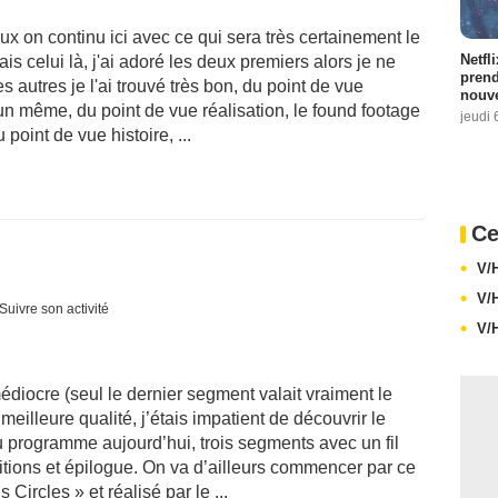
ux on continu ici avec ce qui sera très certainement le
Netfl
ais celui là, j'ai adoré les deux premiers alors je ne
prend
s autres je l'ai trouvé très bon, du point de vue
nouve
 fun même, du point de vue réalisation, le found footage
jeudi 
 point de vue histoire, ...
Ce
V/
V/
Suivre son activité
V/
diocre (seul le dernier segment valait vraiment le
eilleure qualité, j’étais impatient de découvrir le
 programme aujourd’hui, trois segments avec un fil
itions et épilogue. On va d’ailleurs commencer par ce
 Circles » et réalisé par le ...