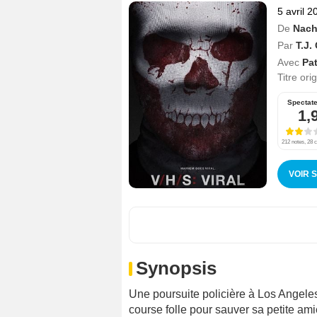
5 avril 2
De
Nach
Par
T.J.
Avec
Pat
Titre ori
Spectat
1,
212 notes, 28 c
VOIR 
Synopsis
Une poursuite policière à Los Angel
course folle pour sauver sa petite ami