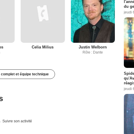
l'ann
du ge
jeudi 
es
Celia Milius
Justin Welborn
s
Rôle : Dante
Spide
 complet et équipe technique
qu'A
réagi
jeudi 
s
Suivre son activité