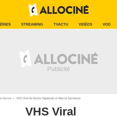
ÉRIES
STREAMING
TVACTU
VIDÉOS
VOD
e-horreur
VHS Viral de Nacho Vigalondo et Marcel Sarmiento
VHS Viral