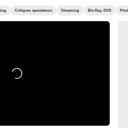
ting
Critiques spectateurs
Streaming
Blu-Ray, DVD
Pho