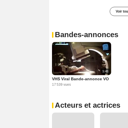
Voir to
Bandes-annonces
1:41
VHS Viral Bande-annonce VO
17 539 vues
Acteurs et actrices