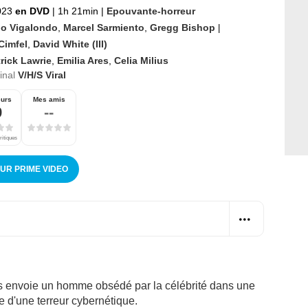
023
en DVD
|
1h 21min
|
Epouvante-horreur
o Vigalondo
,
Marcel Sarmiento
,
Gregg Bishop
|
 Cimfel
,
David White (III)
rick Lawrie
,
Emilia Ares
,
Celia Milius
ginal
V/H/S Viral
eurs
Mes amis
9
--
ritiques
SUR PRIME VIDEO
es envoie un homme obsédé par la célébrité dans une
e d'une terreur cybernétique.