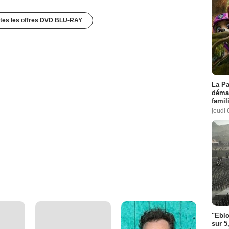
utes les offres DVD BLU-RAY
La Pa
démar
famil
jeudi 
"Eblo
sur 5