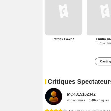
Patrick Lawrie
Emilia Ar
Rôle : Iri
Casting
Critiques Spectateur
MC4815162342
450 abonnés
1 489 critiques