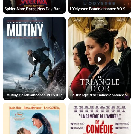
Spider-Man: Brand New Day Bande-annonce VO STFR
L'Odyssée Bande-annonce VO STFR
Mutiny Bande-annonce VO STFR
Le Triangle d'or Bande-annonce VF