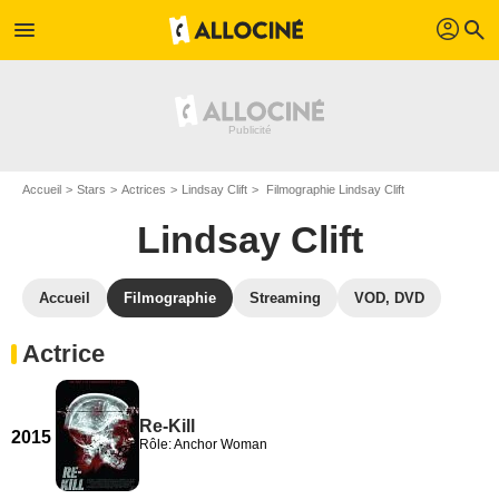
profil
menu
search
Accueil
Stars
Actrices
Lindsay Clift
Filmographie Lindsay Clift
Lindsay Clift
Accueil
Filmographie
Streaming
VOD, DVD
Actrice
Re-Kill
2015
Rôle: Anchor Woman