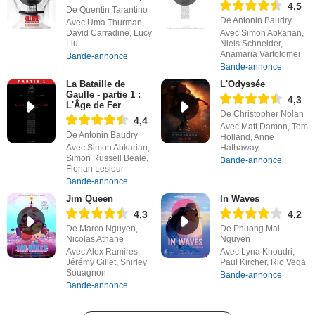
4,5
De Quentin Tarantino
De Antonin Baudry
Avec Uma Thurman,
David Carradine, Lucy
Avec Simon Abkarian,
Liu
Niels Schneider,
Anamaria Vartolomei
Bande-annonce
Bande-annonce
La Bataille de
L'Odyssée
Gaulle - partie 1 :
4,3
L'Âge de Fer
De Christopher Nolan
4,4
Avec Matt Damon, Tom
De Antonin Baudry
Holland, Anne
Avec Simon Abkarian,
Hathaway
Simon Russell Beale,
Bande-annonce
Florian Lesieur
Bande-annonce
Jim Queen
In Waves
4,3
4,2
De Marco Nguyen,
De Phuong Mai
Nicolas Athane
Nguyen
Avec Alex Ramires,
Avec Lyna Khoudri,
Jérémy Gillet, Shirley
Paul Kircher, Rio Vega
Souagnon
Bande-annonce
Bande-annonce