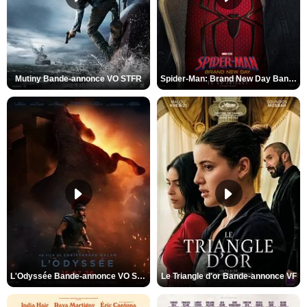
Mutiny Bande-annonce VO STFR
Spider-Man: Brand New Day Bande-annonce VO STFR
L'Odyssée Bande-annonce VO STFR
Le Triangle d'or Bande-annonce VF