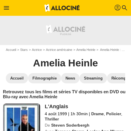
profil
menu
search
Accueil
Stars
Actrice
Actrice américaine
Amelia Heinle
Amelia Heinle : ses Blu-Ray, DVD, VOD, SVOD
Amelia Heinle
Accueil
Filmographie
News
Streaming
Récompen
Retrouvez tous les films et séries TV disponibles en DVD ou
Blu-ray avec Amelia Heinle
L'Anglais
4 août 1999
|
1h 30min
|
Drame
,
Policier
,
Thriller
De
Steven Soderbergh