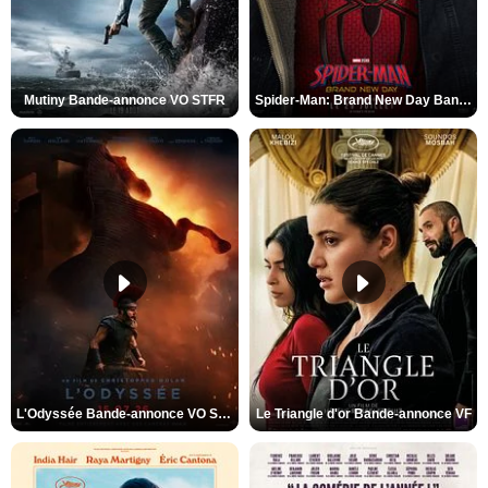
Mutiny Bande-annonce VO STFR
Spider-Man: Brand New Day Bande-annonce VO STFR
L'Odyssée Bande-annonce VO STFR
Le Triangle d'or Bande-annonce VF