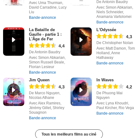
De Antonin Baudry
Avec Uma Thurman,
David Carradine, Lucy
Avec Simon Abkarian,
Liu
Niels Schneider,
Anamaria Vartolomei
Bande-annonce
Bande-annonce
La Bataille de
L'Odyssée
Gaulle - partie 1 :
4,3
L'Âge de Fer
De Christopher Nolan
4,4
Avec Matt Damon, Tom
De Antonin Baudry
Holland, Anne
Avec Simon Abkarian,
Hathaway
Simon Russell Beale,
Bande-annonce
Florian Lesieur
Bande-annonce
Jim Queen
In Waves
4,3
4,2
De Marco Nguyen,
De Phuong Mai
Nicolas Athane
Nguyen
Avec Alex Ramires,
Avec Lyna Khoudri,
Jérémy Gillet, Shirley
Paul Kircher, Rio Vega
Souagnon
Bande-annonce
Bande-annonce
Tous les meilleurs films au ciné