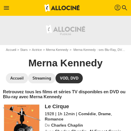
profil
menu
search
Accueil
Stars
Actrice
Merna Kennedy
Merna Kennedy : ses Blu-Ray, DVD, VOD, SVOD
Merna Kennedy
Accueil
Streaming
VOD, DVD
Retrouvez tous les films et séries TV disponibles en DVD ou
Blu-ray avec Merna Kennedy
Le Cirque
1928
|
1h 12min
|
Comédie
,
Drame
,
Romance
De
Charles Chaplin