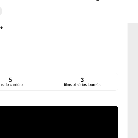
ce
5
3
ns de carrière
films et séries tournés