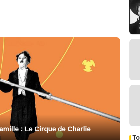
amille : Le Cirque de Charlie
To