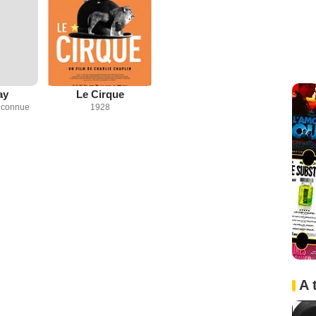
ay
Le Cirque
inconnue
1928
A 