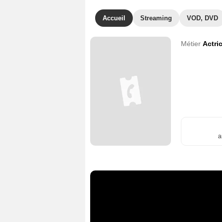
Accueil
Streaming
VOD, DVD
Métier
Actri
a