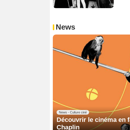
News
News - Culture ciné
Découvrir le cinéma en f
Chaplin