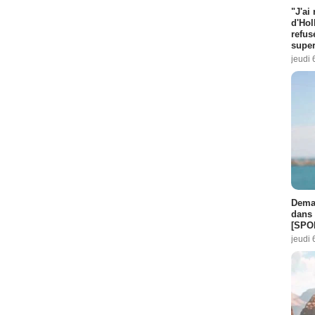
"J'ai
d'Hol
refus
super
jeudi 
Demai
dans 
[SPO
jeudi 