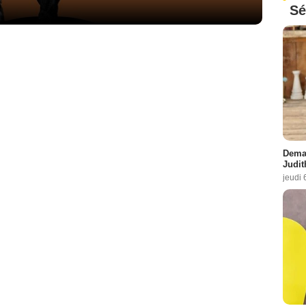
Sé
Demai
Judit
jeudi 