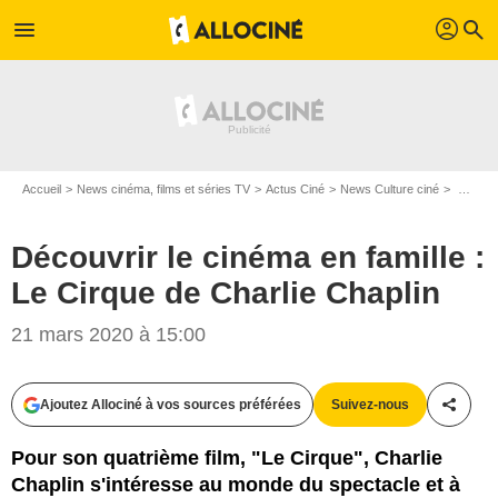
profil
menu
search
Accueil
News cinéma, films et séries TV
Actus Ciné
News Culture ciné
Découvrir le cinéma en famille : Le Cirque de Charlie Chaplin
Découvrir le cinéma en famille :
Le Cirque de Charlie Chaplin
21 mars 2020 à 15:00
D.R.
Ajoutez Allociné à vos sources préférées
Suivez-nous
Partag
Pour son quatrième film, "Le Cirque", Charlie
Chaplin s'intéresse au monde du spectacle et à