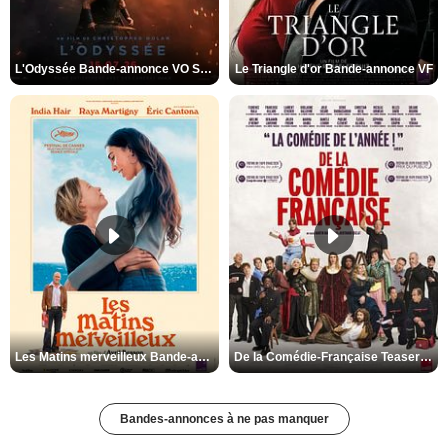
L'Odyssée Bande-annonce VO STFR
Le Triangle d'or Bande-annonce VF
Les Matins merveilleux Bande-annonce VF
De la Comédie-Française Teaser VF
Bandes-annonces à ne pas manquer