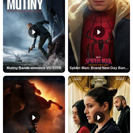
Mutiny Bande-annonce VO STFR
Spider-Man: Brand New Day Bande-annonce VO STFR