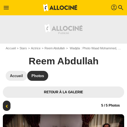
profil
menu
search
Accueil
Stars
Actrice
Reem Abdullah
Wadjda : Photo Waad Mohammed, Reem Abdullah, Sultan Al Assaf
Reem Abdullah
Accueil
Photos
RETOUR À LA GALERIE
5
/ 5 Photos