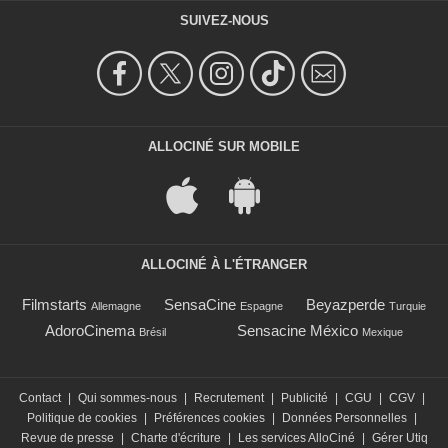
SUIVEZ-NOUS
ALLOCINÉ SUR MOBILE
ALLOCINÉ À L'ÉTRANGER
Filmstarts
SensaCine
Beyazperde
Allemagne
Espagne
Turquie
AdoroCinema
Sensacine México
Brésil
Mexique
Contact
|
Qui sommes-nous
|
Recrutement
|
Publicité
|
CGU
|
CGV
|
Politique de cookies
|
Préférences cookies
|
Données Personnelles
|
Revue de presse
|
Charte d'écriture
|
Les services AlloCiné
|
Gérer Utiq