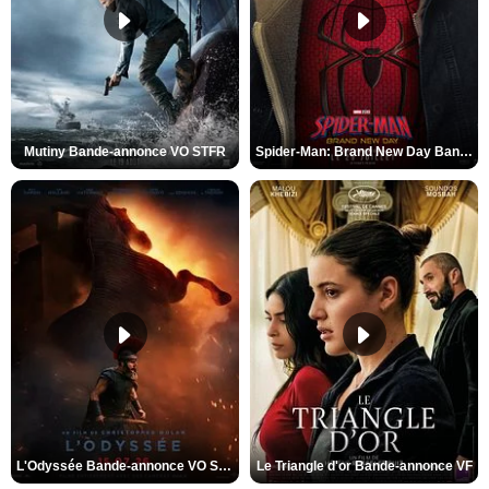
Mutiny Bande-annonce VO STFR
Spider-Man: Brand New Day Bande-annonce VO STFR
L'Odyssée Bande-annonce VO STFR
Le Triangle d'or Bande-annonce VF