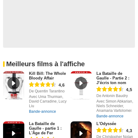
Meilleurs films à l'affiche
Kill Bill: The Whole
La Bataille de
Bloody Affair
Gaulle - Partie 2 :
J’écris ton nom
4,6
4,5
De Quentin Tarantino
De Antonin Baudry
Avec Uma Thurman,
David Carradine, Lucy
Avec Simon Abkarian,
Liu
Niels Schneider,
Anamaria Vartolomei
Bande-annonce
Bande-annonce
La Bataille de
L'Odyssée
Gaulle - partie 1 :
4,3
L'Âge de Fer
De Christopher Nolan