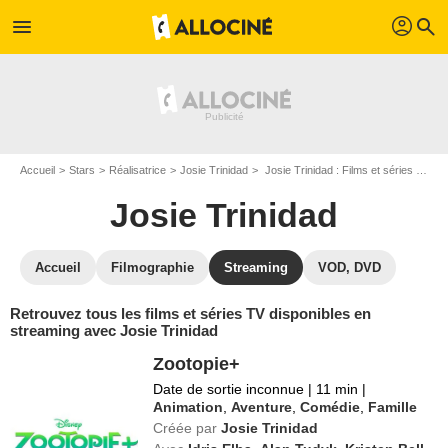
profil
menu
search
Accueil
Stars
Réalisatrice
Josie Trinidad
Josie Trinidad : Films et séries online
Josie Trinidad
Accueil
Filmographie
Streaming
VOD, DVD
Retrouvez tous les films et séries TV disponibles en
streaming avec Josie Trinidad
Zootopie+
Date de sortie inconnue
|
11 min
|
Animation
,
Aventure
,
Comédie
,
Famille
Créée par
Josie Trinidad