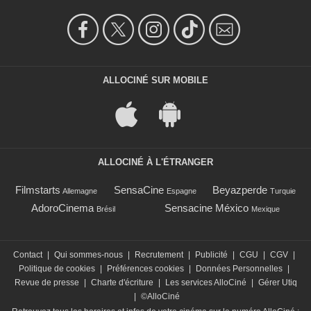
ALLOCINÉ SUR MOBILE
ALLOCINÉ À L'ÉTRANGER
Filmstarts
SensaCine
Beyazperde
Allemagne
Espagne
Turquie
AdoroCinema
Sensacine México
Brésil
Mexique
Contact
|
Qui sommes-nous
|
Recrutement
|
Publicité
|
CGU
|
CGV
|
Politique de cookies
|
Préférences cookies
|
Données Personnelles
|
Revue de presse
|
Charte d'écriture
|
Les services AlloCiné
|
Gérer Utiq
|
©AlloCiné