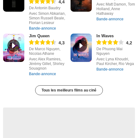
4,4
Avec Matt Damon, Tom
De Antonin Baudry
Holland, Anne
Avec Simon Abkarian,
Hathaway
Simon Russell Beale,
Bande-annonce
Florian Lesieur
Bande-annonce
Jim Queen
In Waves
4,3
4,2
De Marco Nguyen,
De Phuong Mai
Nicolas Athane
Nguyen
Avec Alex Ramires,
Avec Lyna Khoudri,
Jérémy Gillet, Shirley
Paul Kircher, Rio Vega
Souagnon
Bande-annonce
Bande-annonce
Tous les meilleurs films au ciné