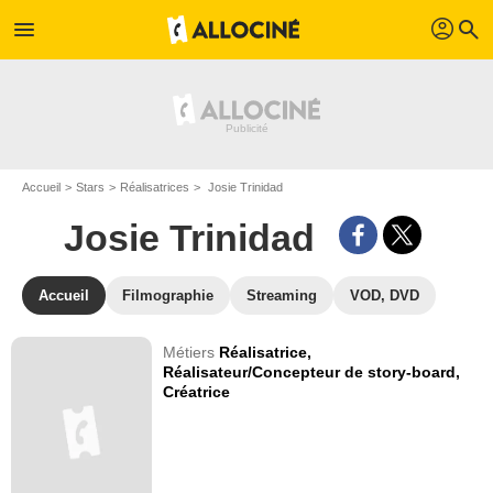
profil
menu
search
Accueil
Stars
Réalisatrices
Josie Trinidad
Josie Trinidad
Accueil
Filmographie
Streaming
VOD, DVD
Métiers
Réalisatrice,
Réalisateur/Concepteur de story-board,
Créatrice