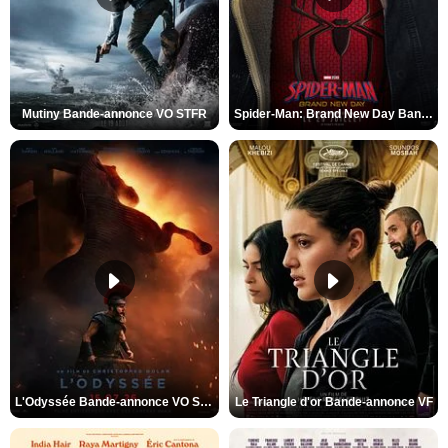
Mutiny Bande-annonce VO STFR
Spider-Man: Brand New Day Bande-annonce VO STFR
L'Odyssée Bande-annonce VO STFR
Le Triangle d'or Bande-annonce VF