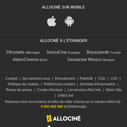
ALLOCINÉ SUR MOBILE
ALLOCINÉ À L'ÉTRANGER
Filmstarts
SensaCine
Beyazperde
Allemagne
Espagne
Turquie
AdoroCinema
Sensacine México
Brésil
Mexique
Contact
|
Qui sommes-nous
|
Recrutement
|
Publicité
|
CGU
|
CGV
|
Politique de cookies
|
Préférences cookies
|
Données Personnelles
|
Revue de presse
|
Charte d'écriture
|
Les services AlloCiné
|
Gérer Utiq
|
©AlloCiné
Retrouvez tous les horaires et infos de votre cinéma sur le numéro AlloCiné :
0 892 892 892
(0,90€/minute)