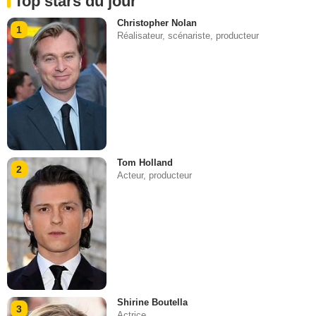
Top stars du jour
Christopher Nolan
1
Réalisateur, scénariste, producteur
Tom Holland
2
Acteur, producteur
Shirine Boutella
3
Actrice