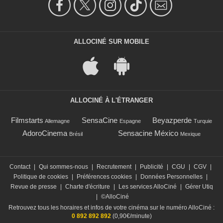
ALLOCINÉ SUR MOBILE
ALLOCINÉ À L'ÉTRANGER
Filmstarts
SensaCine
Beyazperde
Allemagne
Espagne
Turquie
AdoroCinema
Sensacine México
Brésil
Mexique
Contact
|
Qui sommes-nous
|
Recrutement
|
Publicité
|
CGU
|
CGV
|
Politique de cookies
|
Préférences cookies
|
Données Personnelles
|
Revue de presse
|
Charte d'écriture
|
Les services AlloCiné
|
Gérer Utiq
|
©AlloCiné
Retrouvez tous les horaires et infos de votre cinéma sur le numéro AlloCiné :
0 892 892 892
(0,90€/minute)