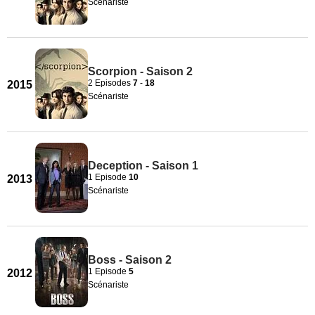
Scénariste
Scorpion - Saison 2
2 Episodes
7
-
18
2015
Scénariste
Deception - Saison 1
1 Episode
10
2013
Scénariste
Boss - Saison 2
1 Episode
5
2012
Scénariste