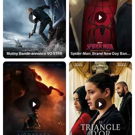
Mutiny Bande-annonce VO STFR
Spider-Man: Brand New Day Bande-annonce VO STFR