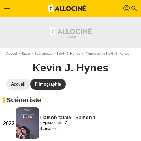
profil
menu
search
Accueil
Stars
Scénaristes
Kevin J. Hynes
Filmographie Kevin J. Hynes
Kevin J. Hynes
Accueil
Filmographie
Scénariste
Liaison fatale - Saison 1
2 Episodes
5
-
7
2023
Scénariste