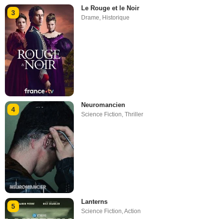
Le Rouge et le Noir
3
Drame
,
Historique
Neuromancien
4
Science Fiction
,
Thriller
Lanterns
5
Science Fiction
,
Action