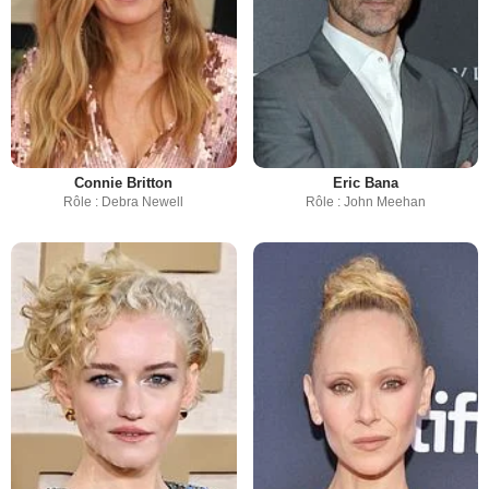
Connie Britton
Eric Bana
Rôle : Debra Newell
Rôle : John Meehan