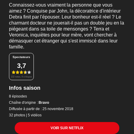
Connaissez-vous vraiment la personne que vous
aimez ? Conquise par John, la décoratrice d'intérieur
Debra finit par l'épouser. Leur bonheur est-il réel ? Le
charmant docteur ne jouerait-il pas un double jeu en la
piégeant dans sa toile de mensonges ? Terra et
Veronica, inquiètes pour leur mère, vont chercher à
démasquer cet étranger qui s'est immiscé dans leur
famille.
Spectateurs
3,7
132 notes, 9 critiques
Infos saison
8 épisodes
Chaîne d'origine :
Bravo
Diffusée à partir de : 25 novembre 2018
32 photos
|
5 vidéos
VOIR SUR NETFLIX