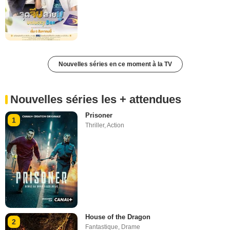
Nouvelles séries en ce moment à la TV
Nouvelles séries les + attendues
Prisoner
1
Thriller
,
Action
House of the Dragon
2
Fantastique
,
Drame