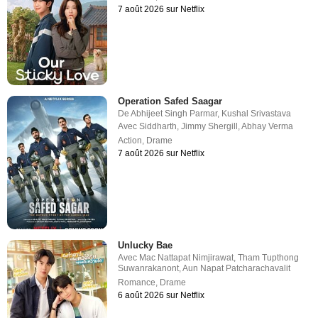
7 août 2026 sur Netflix
Operation Safed Saagar
De
Abhijeet Singh Parmar
,
Kushal Srivastava
Avec
Siddharth
,
Jimmy Shergill
,
Abhay Verma
Action
,
Drame
7 août 2026 sur Netflix
Unlucky Bae
Avec
Mac Nattapat Nimjirawat
,
Tham Tupthong
Suwanrakanont
,
Aun Napat Patcharachavalit
Romance
,
Drame
6 août 2026 sur Netflix