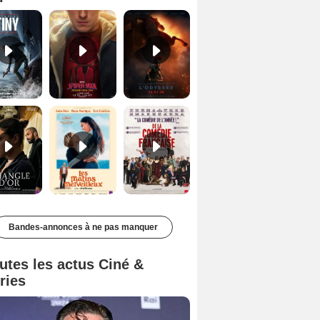
Le Triangle d'or Bande-annonce VF
Les Matins merveilleux Bande-annonce VF
De la Comédie-Française Teaser VF
Bandes-annonces à ne pas manquer
utes les actus Ciné &
ries