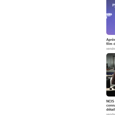
Après
film 
vendr
NCIS 
conna
détai
vendr