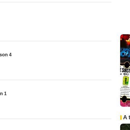
ison 4
on 1
A 