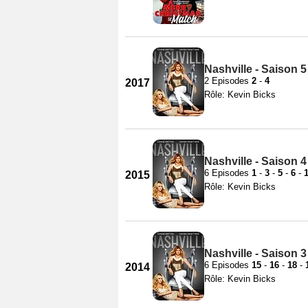
Nashville - Saison 5
2 Episodes
2
-
4
2017
Rôle: Kevin Bicks
Nashville - Saison 4
6 Episodes
1
-
3
-
5
-
6
-
2015
Rôle: Kevin Bicks
Nashville - Saison 3
6 Episodes
15
-
16
-
18
-
2014
Rôle: Kevin Bicks