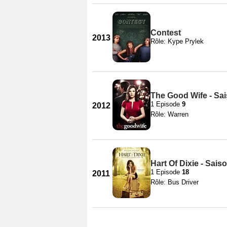
Contest
2013
Rôle: Kype Prylek
The Good Wife - Sa
1 Episode
9
2012
Rôle: Warren
Hart Of Dixie - Sais
1 Episode
18
2011
Rôle: Bus Driver