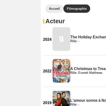
Accueil
Filmographie
Acteur
The Holiday Excha
2024
Rôle: -
A Christmas to Tre
2022
Rôle: Everett Matthews
L'amour sonne à No
2019
Rôle: -