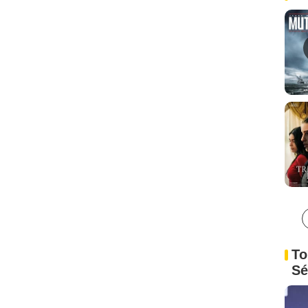
To
Sé