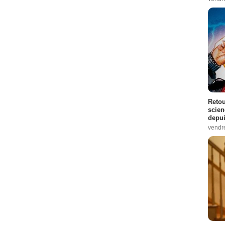
Retou
scien
depui
vendr