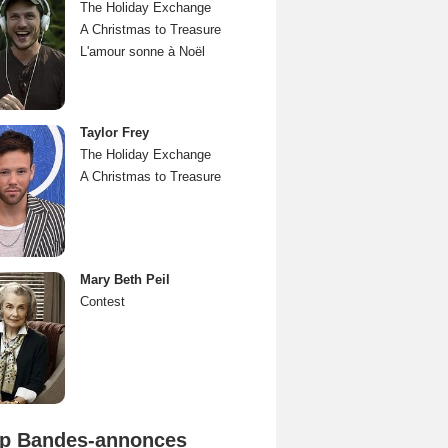
The Holiday Exchange
A Christmas to Treasure
L'amour sonne à Noël
Taylor Frey
The Holiday Exchange
A Christmas to Treasure
Mary Beth Peil
Contest
p Bandes-annonces
Mutiny Bande-annonce VO STFR
Spider-Man: Brand New Day Bande-annonce VO STFR
L'Odyssée Bande-annonce VO STFR