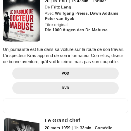
20 juin 1961
|
1h 43min
|
Thriller
De
Fritz Lang
Avec
Wolfgang Preiss
,
Dawn Addams
,
Peter van Eyck
Titre original
Die 1000 Augen des Dr. Mabuse
Un journaliste est tué dans sa voiture sur la route de son travail.
L'inspecteur Kras apprend de son informateur Cornelius, diseur
de bonne aventure, qu'il voit le crime mais pas son coupable.
VOD
DVD
Le Grand chef
20 mars 1959
|
1h 33min
|
Comédie