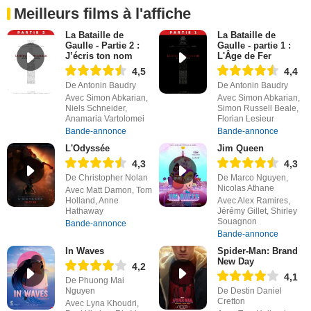
Meilleurs films à l'affiche
La Bataille de
La Bataille de
Gaulle - Partie 2 :
Gaulle - partie 1 :
J’écris ton nom
L'Âge de Fer
4,5
4,4
De Antonin Baudry
De Antonin Baudry
Avec Simon Abkarian,
Avec Simon Abkarian,
Niels Schneider,
Simon Russell Beale,
Anamaria Vartolomei
Florian Lesieur
Bande-annonce
Bande-annonce
L'Odyssée
Jim Queen
4,3
4,3
De Christopher Nolan
De Marco Nguyen,
Nicolas Athane
Avec Matt Damon, Tom
Holland, Anne
Avec Alex Ramires,
Hathaway
Jérémy Gillet, Shirley
Souagnon
Bande-annonce
Bande-annonce
In Waves
Spider-Man: Brand
New Day
4,2
4,1
De Phuong Mai
Nguyen
De Destin Daniel
Cretton
Avec Lyna Khoudri,