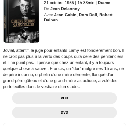
21 octobre 1955
|
1h 33min
|
Drame
De
Jean Delannoy
Avec
Jean Gabin
,
Dora Doll
,
Robert
Dalban
Jovial, attentif, le juge pour enfants Lamy est foncièrement bon. Il
ne croit pas plus à la vertu des coups qu’à celle des pénitenciers
et il ne punit pas. Il pense que chez un enfant, il y a toujours
quelque chose à sauver. Francis, un “dur” malgré ses 15 ans, né
de père inconnu, orphelin d’une mère démente, flanqué d’un
grand-père gâteux et d’une grand-mère alcoolique, a volé des
portefeuilles dans le vestiaire d’un stade…
VOD
DVD