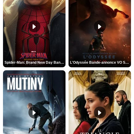
Spider-Man: Brand New Day Bande-annonce VO STFR
L'Odyssée Bande-annonce VO STFR