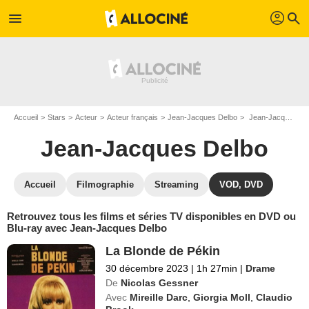
profil
menu
search
Accueil
Stars
Acteur
Acteur français
Jean-Jacques Delbo
Jean-Jacques Delbo : ses Blu-Ray, DVD, VOD, SVOD
Jean-Jacques Delbo
Accueil
Filmographie
Streaming
VOD, DVD
Retrouvez tous les films et séries TV disponibles en DVD ou
Blu-ray avec Jean-Jacques Delbo
La Blonde de Pékin
30 décembre 2023
|
1h 27min
|
Drame
De
Nicolas Gessner
Avec
Mireille Darc
,
Giorgia Moll
,
Claudio