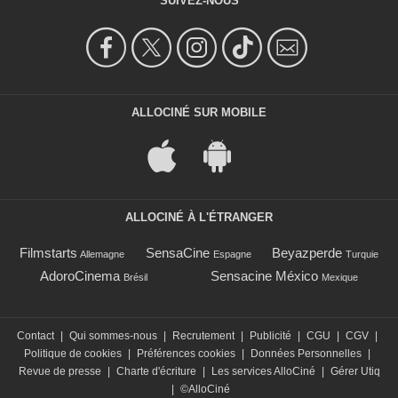
SUIVEZ-NOUS
ALLOCINÉ SUR MOBILE
ALLOCINÉ À L'ÉTRANGER
Filmstarts
SensaCine
Beyazperde
Allemagne
Espagne
Turquie
AdoroCinema
Sensacine México
Brésil
Mexique
Contact
|
Qui sommes-nous
|
Recrutement
|
Publicité
|
CGU
|
CGV
|
Politique de cookies
|
Préférences cookies
|
Données Personnelles
|
Revue de presse
|
Charte d'écriture
|
Les services AlloCiné
|
Gérer Utiq
|
©AlloCiné