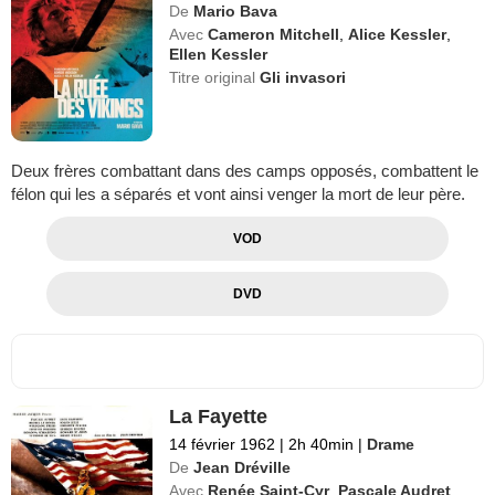
De
Mario Bava
Avec
Cameron Mitchell
,
Alice Kessler
,
Ellen Kessler
Titre original
Gli invasori
Deux frères combattant dans des camps opposés, combattent le
félon qui les a séparés et vont ainsi venger la mort de leur père.
VOD
DVD
La Fayette
14 février 1962
|
2h 40min
|
Drame
De
Jean Dréville
Avec
Renée Saint-Cyr
,
Pascale Audret
,