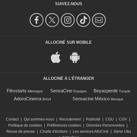
SUIVEZ-NOUS
ALLOCINÉ SUR MOBILE
ALLOCINÉ À L'ÉTRANGER
Filmstarts
SensaCine
Beyazperde
Allemagne
Espagne
Turquie
AdoroCinema
Sensacine México
Brésil
Mexique
Contact
|
Qui sommes-nous
|
Recrutement
|
Publicité
|
CGU
|
CGV
|
Politique de cookies
|
Préférences cookies
|
Données Personnelles
|
Revue de presse
|
Charte d'écriture
|
Les services AlloCiné
|
Gérer Utiq