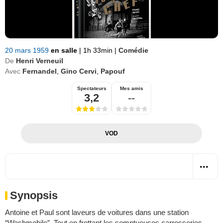
20 mars 1959
en salle
|
1h 33min
|
Comédie
De
Henri Verneuil
Avec
Fernandel
,
Gino Cervi
,
Papouf
Spectateurs
Mes amis
3,2
--
VOD
Synopsis
Antoine et Paul sont laveurs de voitures dans une station
“Washmobile”. Tout en frottant les somptueuses carrosseries,