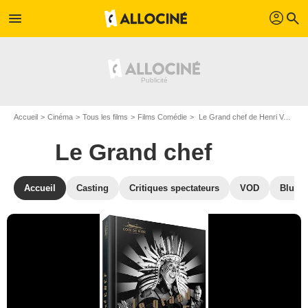
profil
menu
search
Accueil
Cinéma
Tous les films
Films Comédie
Le Grand chef de Henri Verneuil
Le Grand chef
Accueil
Casting
Critiques spectateurs
VOD
Blu-Ra