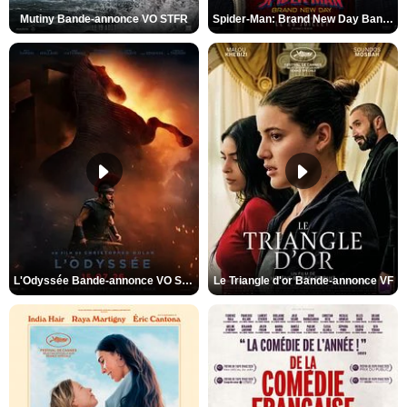
Mutiny Bande-annonce VO STFR
Spider-Man: Brand New Day Bande-annonce VO STFR
L'Odyssée Bande-annonce VO STFR
Le Triangle d'or Bande-annonce VF