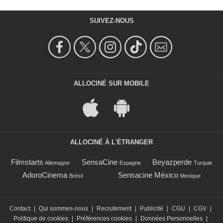
SUIVEZ-NOUS
ALLOCINÉ SUR MOBILE
ALLOCINÉ À L'ÉTRANGER
Filmstarts
SensaCine
Beyazperde
Allemagne
Espagne
Turquie
AdoroCinema
Sensacine México
Brésil
Mexique
Contact
|
Qui sommes-nous
|
Recrutement
|
Publicité
|
CGU
|
CGV
|
Politique de cookies
|
Préférences cookies
|
Données Personnelles
|