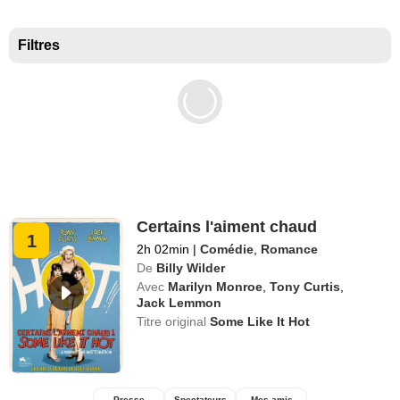
Meilleurs documentaires selon la presse
Filtres
Certains l'aiment chaud
1
2h 02min
|
Comédie
,
Romance
De
Billy Wilder
Avec
Marilyn Monroe
,
Tony Curtis
,
Jack Lemmon
Titre original
Some Like It Hot
Presse
Spectateurs
Mes amis