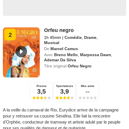
Orfeu negro
2
1h 45min
|
Comédie
,
Drame
,
Musical
De
Marcel Camus
Avec
Breno Mello
,
Marpessa Dawn
,
Ademar Da Silva
Titre original
Orfeu Negro
Presse
Spectateurs
Mes amis
3,5
3,9
--
A la veille du carnaval de Rio, Eurydice arrive de la campagne
pour y retrouver sa cousine Sérafina. Elle fait la rencontre
d'Orphée, conducteur de tramway et artiste adulé par le peuple
pour ses qualités de danseur et de guitariste...