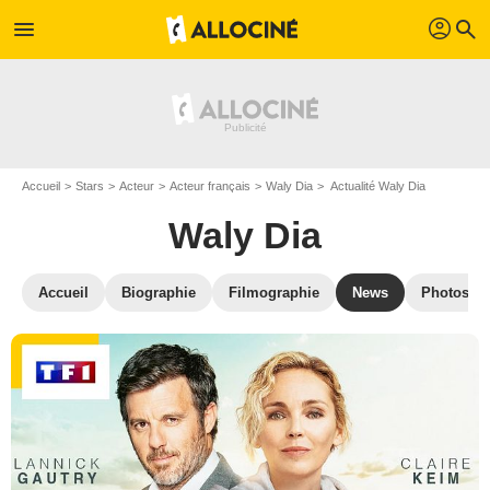
profil
menu
search
Accueil
Stars
Acteur
Acteur français
Waly Dia
Actualité Waly Dia
Waly Dia
Accueil
Biographie
Filmographie
News
Photos