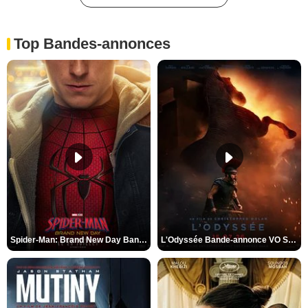
Top Bandes-annonces
Spider-Man: Brand New Day Bande-annonce VO STFR
L'Odyssée Bande-annonce VO STFR