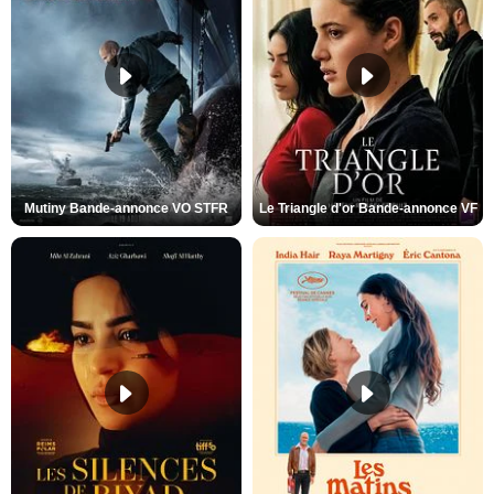
Mutiny Bande-annonce VO STFR
Le Triangle d'or Bande-annonce VF