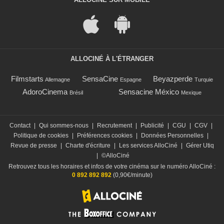
ALLOCINÉ À L'ÉTRANGER
Filmstarts
SensaCine
Beyazperde
Allemagne
Espagne
Turquie
AdoroCinema
Sensacine México
Brésil
Mexique
Contact
|
Qui sommes-nous
|
Recrutement
|
Publicité
|
CGU
|
CGV
|
Politique de cookies
|
Préférences cookies
|
Données Personnelles
|
Revue de presse
|
Charte d'écriture
|
Les services AlloCiné
|
Gérer Utiq
|
©AlloCiné
Retrouvez tous les horaires et infos de votre cinéma sur le numéro AlloCiné :
0 892 892 892
(0,90€/minute)