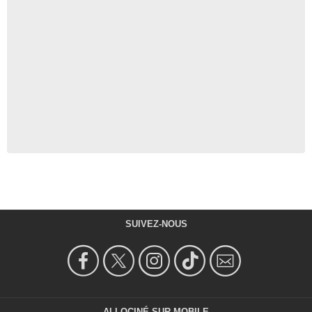
SUIVEZ-NOUS
ALLOCINÉ SUR MOBILE