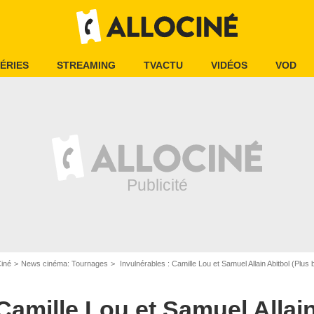
ÉRIES
STREAMING
TVACTU
VIDÉOS
VOD
Ciné
News cinéma: Tournages
Invulnérables : Camille Lou et Samuel Allain Abitbol (Plus b
PPE LE ROUX / VEMA / TF1
Camille Lou et Samuel Allain