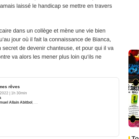
jamais laissé le handicap se mettre en travers
écaire dans un collège et mène une vie bien
u’au jour où il fait la connaissance de Bianca,
 secret de devenir chanteuse, et pour qui il va
ntre va alors les mener plus loin qu’ils ne
 mes rêves
 2022
|
1h 30min
a
muel Allain Abitbol
,
Guillaume De Tonquédec
To