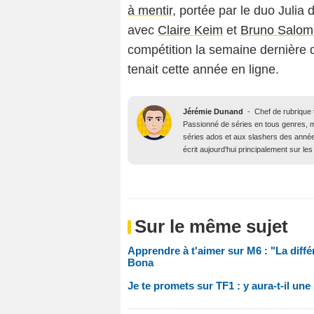
à mentir
, portée par le duo Julia
avec
Claire Keim
et
Bruno Salo
compétition la semaine dernière 
tenait cette année en ligne.
Jérémie Dunand
-
Chef de rubrique t
Passionné de séries en tous genres, m
séries ados et aux slashers des année
écrit aujourd'hui principalement sur les 
Sur le même sujet
Apprendre à t'aimer sur M6 : "La diffé
Bona
Je te promets sur TF1 : y aura-t-il une