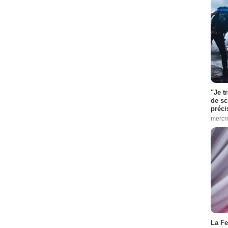
"Je t
de sc
préci
mercr
La Fe