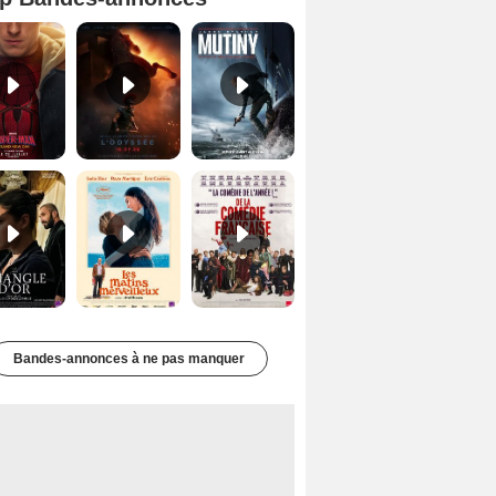
Spider-Man: Brand New Day Bande-annonce VO STFR
L'Odyssée Bande-annonce VO STFR
Mutiny Bande-annonce VO STFR
Le Triangle d'or Bande-annonce VF
Les Matins merveilleux Bande-annonce VF
De la Comédie-Française Teaser VF
Bandes-annonces à ne pas manquer