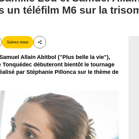
ns un téléfilm M6 sur la triso
Suivez-nous
Partager cet article
amuel Allain Abitbol ("Plus belle la vie"),
de Tonquédec débuteront bientôt le tournage
réalisé par Stéphanie Pillonca sur le thème de