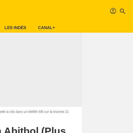
profil
search
LES INDÉS
CANAL+
elle la vie) dans un téléfilm M6 sur la trisomie 21
 Abitbol (Plus