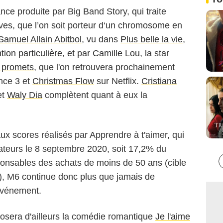
nce produite par Big Band Story, qui traite
êves, que l’on soit porteur d‘un chromosome en
Samuel Allain Abitbol
, vu dans
Plus belle la vie
,
ion particulière
, et par
Camille Lou
, la star
e promets
, que l'on retrouvera prochainement
nce 3 et
Christmas Flow
sur Netflix.
Cristiana
et
Waly Dia
complètent quant à eux la
ux scores réalisés par Apprendre à t'aimer, qui
tateurs le 8 septembre 2020, soit 17,2% du
onsables des achats de moins de 50 ans (cible
er), M6 continue donc plus que jamais de
 événement.
posera d'ailleurs la comédie romantique
Je l'aime