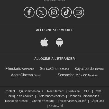
ALLOCINÉ SUR MOBILE
ALLOCINÉ À L'ÉTRANGER
Filmstarts
SensaCine
Beyazperde
Allemagne
Espagne
Turquie
AdoroCinema
Sensacine México
Brésil
Mexique
Contact
|
Qui sommes-nous
|
Recrutement
|
Publicité
|
CGU
|
CGV
|
Politique de cookies
|
Préférences cookies
|
Données Personnelles
|
Revue de presse
|
Charte d'écriture
|
Les services AlloCiné
|
Gérer Utiq
|
©AlloCiné