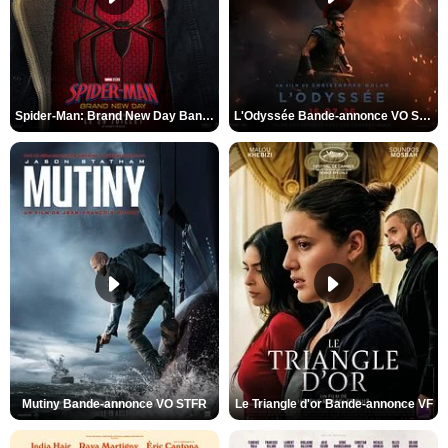
Spider-Man: Brand New Day Bande-annonce VO STFR
L'Odyssée Bande-annonce VO STFR
Mutiny Bande-annonce VO STFR
Le Triangle d'or Bande-annonce VF