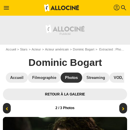
profil
menu
search
Accueil
Stars
Acteur
Acteur américain
Dominic Bogart
Extracted : Photo Dominic Bogart
Dominic Bogart
Accueil
Filmographie
Photos
Streaming
VOD, DV
RETOUR À LA GALERIE
2
/ 3 Photos