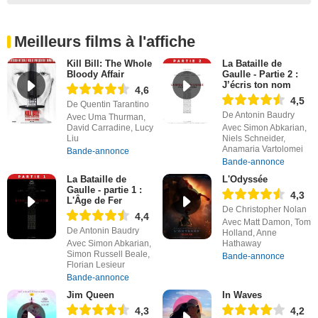
Meilleurs films à l'affiche
Kill Bill: The Whole
La Bataille de
Bloody Affair
Gaulle - Partie 2 :
J’écris ton nom
4,6
4,5
De Quentin Tarantino
De Antonin Baudry
Avec Uma Thurman,
David Carradine, Lucy
Avec Simon Abkarian,
Liu
Niels Schneider,
Anamaria Vartolomei
Bande-annonce
Bande-annonce
La Bataille de
L'Odyssée
Gaulle - partie 1 :
4,3
L'Âge de Fer
De Christopher Nolan
4,4
Avec Matt Damon, Tom
De Antonin Baudry
Holland, Anne
Avec Simon Abkarian,
Hathaway
Simon Russell Beale,
Bande-annonce
Florian Lesieur
Bande-annonce
Jim Queen
In Waves
4,3
4,2