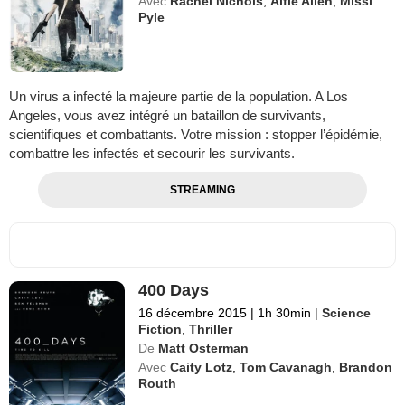
Avec
Rachel Nichols
,
Alfie Allen
,
Missi
Pyle
Un virus a infecté la majeure partie de la population. A Los
Angeles, vous avez intégré un bataillon de survivants,
scientifiques et combattants. Votre mission : stopper l’épidémie,
combattre les infectés et secourir les survivants.
STREAMING
400 Days
16 décembre 2015
|
1h 30min
|
Science
Fiction
,
Thriller
De
Matt Osterman
Avec
Caity Lotz
,
Tom Cavanagh
,
Brandon
Routh