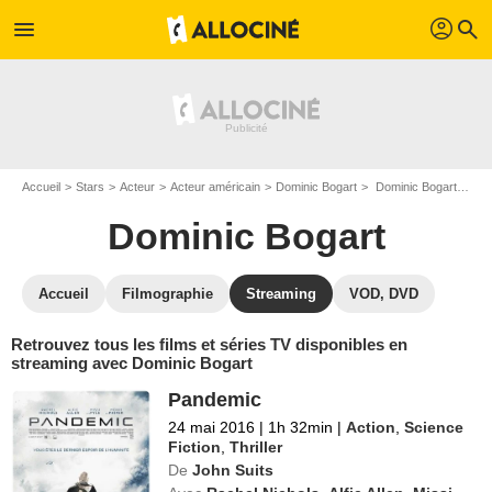
profil
menu
search
Accueil
Stars
Acteur
Acteur américain
Dominic Bogart
Dominic Bogart : Films et séries online
Dominic Bogart
Accueil
Filmographie
Streaming
VOD, DVD
Retrouvez tous les films et séries TV disponibles en
streaming avec Dominic Bogart
Pandemic
24 mai 2016
|
1h 32min
|
Action
,
Science
Fiction
,
Thriller
De
John Suits