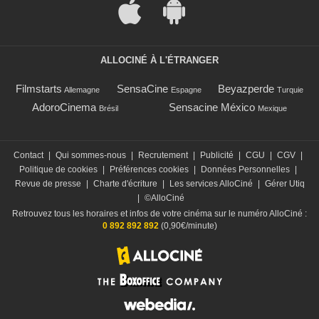
ALLOCINÉ À L'ÉTRANGER
Filmstarts
SensaCine
Beyazperde
Allemagne
Espagne
Turquie
AdoroCinema
Sensacine México
Brésil
Mexique
Contact
|
Qui sommes-nous
|
Recrutement
|
Publicité
|
CGU
|
CGV
|
Politique de cookies
|
Préférences cookies
|
Données Personnelles
|
Revue de presse
|
Charte d'écriture
|
Les services AlloCiné
|
Gérer Utiq
|
©AlloCiné
Retrouvez tous les horaires et infos de votre cinéma sur le numéro AlloCiné :
0 892 892 892
(0,90€/minute)