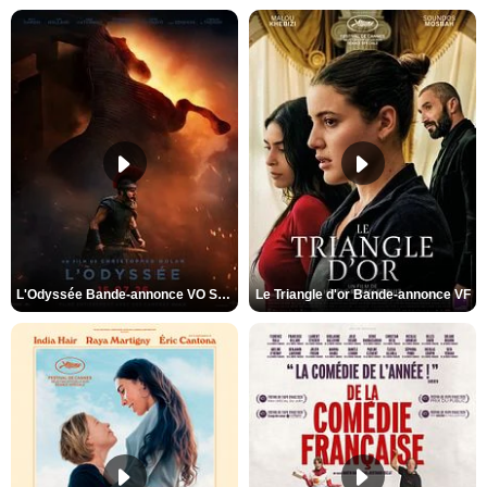
L'Odyssée Bande-annonce VO STFR
Le Triangle d'or Bande-annonce VF