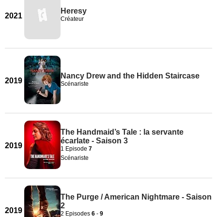
Heresy
2021
Créateur
Nancy Drew and the Hidden Staircase
2019
Scénariste
The Handmaid’s Tale : la servante
écarlate - Saison 3
2019
1 Episode
7
Scénariste
The Purge / American Nightmare - Saison
2
2019
2 Episodes
6
-
9