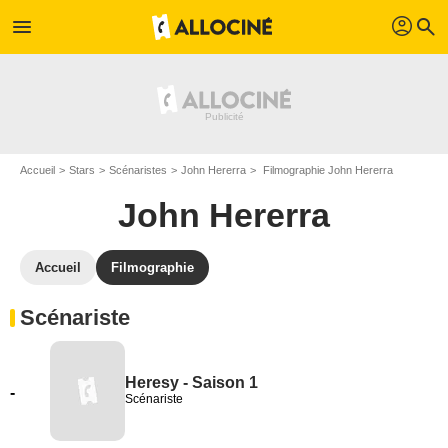
profil
menu
search
Accueil
Stars
Scénaristes
John Hererra
Filmographie John Hererra
John Hererra
Accueil
Filmographie
Scénariste
Heresy - Saison 1
-
Scénariste