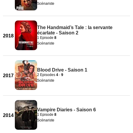
Scénariste
The Handmaid’s Tale : la servante
écarlate - Saison 2
2018
1 Episode
8
Scénariste
Blood Drive - Saison 1
2 Episodes
4
-
9
2017
Scénariste
Vampire Diaries - Saison 6
1 Episode
8
2014
Scénariste