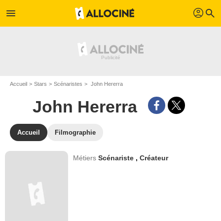
profil
menu
search
Accueil
Stars
Scénaristes
John Hererra
John Hererra
Accueil
Filmographie
Métiers
Scénariste
,
Créateur