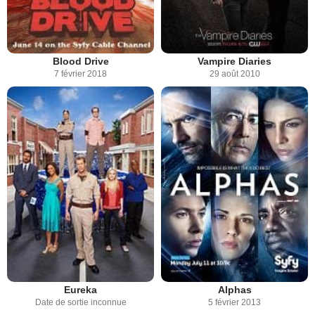
Blood Drive
Vampire Diaries
7 février 2018
29 août 2010
Eureka
Alphas
Date de sortie inconnue
5 février 2013