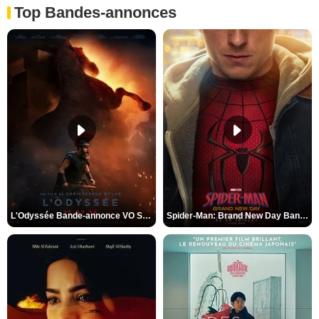
Top Bandes-annonces
L'Odyssée Bande-annonce VO STFR
Spider-Man: Brand New Day Bande-annonce VO STFR