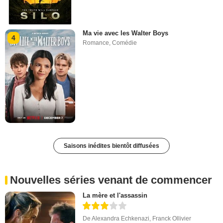
Ma vie avec les Walter Boys
4
Romance
,
Comédie
Saisons inédites bientôt diffusées
Nouvelles séries venant de commencer
La mère et l'assassin
De
Alexandra Echkenazi
,
Franck Ollivier