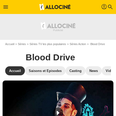
profil
menu
search
Accueil
Séries
Séries TV les plus populaires
Séries Action
Blood Drive
Blood Drive
Accueil
Saisons et Episodes
Casting
News
Vidéo