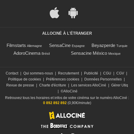
ALLOCINÉ À L'ÉTRANGER
Filmstarts
SensaCine
Beyazperde
Allemagne
Espagne
Turquie
AdoroCinema
Sensacine México
Brésil
Mexique
Contact
|
Qui sommes-nous
|
Recrutement
|
Publicité
|
CGU
|
CGV
|
Politique de cookies
|
Préférences cookies
|
Données Personnelles
|
Revue de presse
|
Charte d'écriture
|
Les services AlloCiné
|
Gérer Utiq
|
©AlloCiné
Retrouvez tous les horaires et infos de votre cinéma sur le numéro AlloCiné :
0 892 892 892
(0,90€/minute)