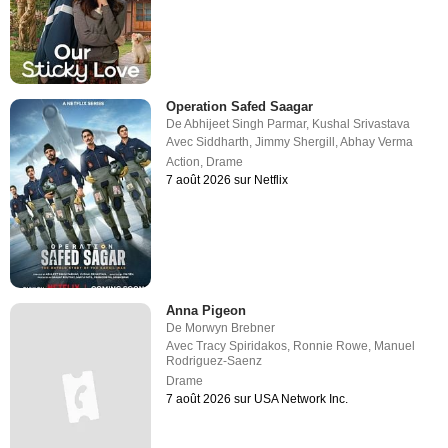
Operation Safed Saagar
De
Abhijeet Singh Parmar
,
Kushal Srivastava
Avec
Siddharth
,
Jimmy Shergill
,
Abhay Verma
Action
,
Drame
7 août 2026 sur Netflix
Anna Pigeon
De
Morwyn Brebner
Avec
Tracy Spiridakos
,
Ronnie Rowe
,
Manuel
Rodriguez-Saenz
Drame
7 août 2026 sur USA Network Inc.