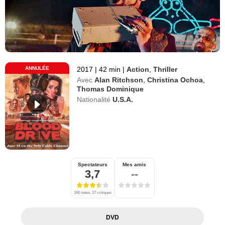
ANNULÉE
2017
|
42 min
|
Action
,
Thriller
Avec
Alan Ritchson
,
Christina Ochoa
,
Thomas Dominique
Nationalité
U.S.A.
Spectateurs
Mes amis
3,7
--
166 notes, 17 critiques
DVD