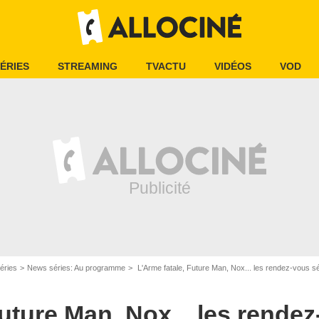
ÉRIES
STREAMING
TVACTU
VIDÉOS
VOD
éries
News séries: Au programme
L'Arme fatale, Future Man, Nox... les rendez-vous s
Future Man, Nox... les rende