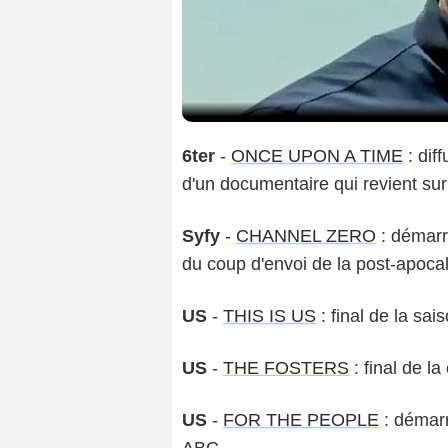
6ter
-
ONCE UPON A TIME
: dif
d'un documentaire qui revient sur
Syfy
-
CHANNEL ZERO
: démarra
du coup d'envoi de la post-apoca
US
-
THIS IS US
: final de la sa
US
-
THE FOSTERS
: final de l
US
-
FOR THE PEOPLE
: démarr
ABC.