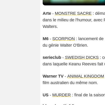
Arte
-
MONSTRE SACRE
: déma
dans le milieu de l'humour, avec 
Walters.
M6
-
SCORPION
: lancement de 
du génie Walter O'Brien.
serieclub
-
SWEDISH DICKS
: c
dans laquelle Keanu Reeves fait 
Warner TV
-
ANIMAL KINGDOM
film australien du même nom.
US
-
MURDER
: final de la sais