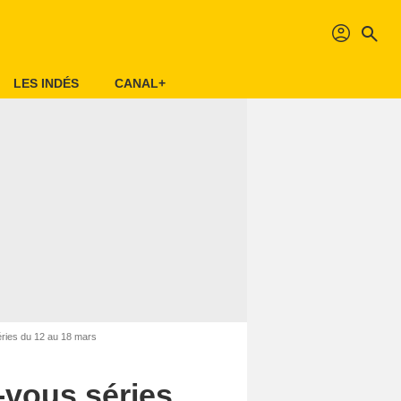
profil
search
LES INDÉS
CANAL+
éries du 12 au 18 mars
z-vous séries