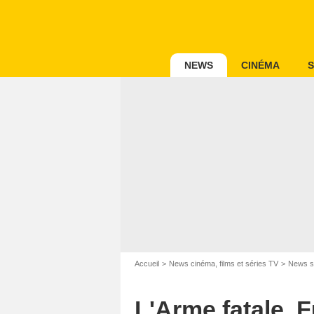
NEWS
CINÉMA
S
Accueil
News cinéma, films et séries TV
News s
L'Arme fatale, 