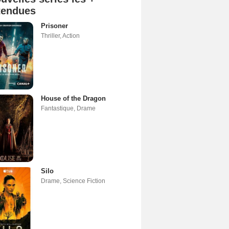
tendues
Prisoner
Thriller
,
Action
House of the Dragon
Fantastique
,
Drame
Silo
Drame
,
Science Fiction