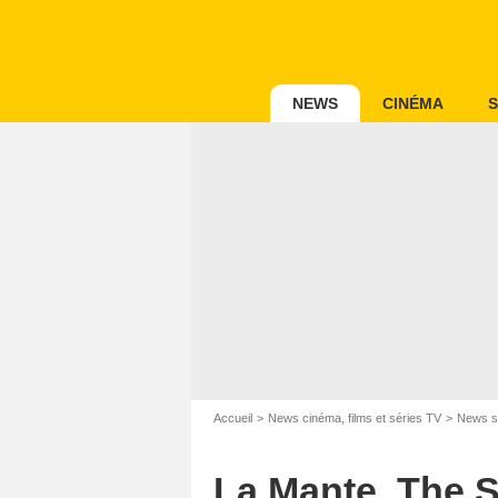
NEWS
CINÉMA
S
Accueil
News cinéma, films et séries TV
News s
La Mante, The St