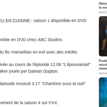
Harry
la no
jeudi
U EN CUISINE
: saison 1 disponible en DVD
ponible en DVD chez
ABC Studios
.
du flic marseillais en exil avec des inédits.
Porté
rivée au cours de l'épisode 12.08
"L'épouvantail"
succè
revie
alker jouée par
Damon Gupton
.
mercre
l'épisode musical 3.17
"Chantons sous la nuit"
cement de la saison 4 sur FXX.