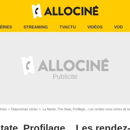
ÉRIES
STREAMING
TVACTU
VIDÉOS
VOD
éries
Diaporamas séries
La Mante, The State, Profilage... Les rendez-vous séries de l
ate, Profilage... Les rendez