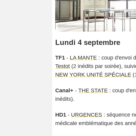
Lundi 4 septembre
TF1
-
LA MANTE
: coup d'envoi d
Testot
(2 inédits par soirée), sui
NEW YORK UNITÉ SPÉCIALE
(1
Canal+
-
THE STATE
: coup d'en
inédits).
HD1
-
URGENCES
: séquence no
médicale emblématique des ann