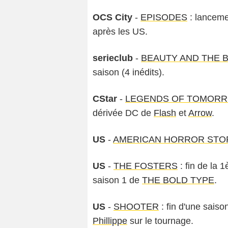
OCS City
-
EPISODES
: lanceme
après les US.
serieclub
-
BEAUTY AND THE 
saison (4 inédits).
CStar
-
LEGENDS OF TOMOR
dérivée DC de
Flash
et
Arrow
.
US
-
AMERICAN HORROR STO
US
-
THE FOSTERS
: fin de la 1
saison 1 de
THE BOLD TYPE
.
US
-
SHOOTER
: fin d'une sais
Phillippe
sur le tournage.