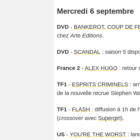
Mercredi 6 septembre
DVD
-
BANKEROT, COUP DE FE
chez
Arte Editions
.
DVD
-
SCANDAL
: saison 5 dis
France 2
-
ALEX HUGO
: retour 
TF1
-
ESPRITS CRIMINELS
: ar
de la nouvelle recrue Stephen W
TF1
-
FLASH
: diffusion à 1h de 
(
crossover
avec
Supergirl
).
US
-
YOU'RE THE WORST
: lan