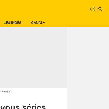
profil
search
LES INDÉS
CANAL+
a semaine
-vous séries