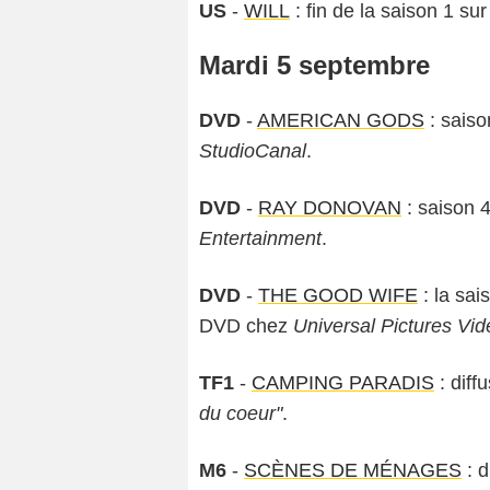
US
-
WILL
: fin de la saison 1 su
Mardi 5 septembre
DVD
-
AMERICAN GODS
: saiso
StudioCanal
.
DVD
-
RAY DONOVAN
: saison 
Entertainment
.
DVD
-
THE GOOD WIFE
: la sai
DVD chez
Universal Pictures Vid
TF1
-
CAMPING PARADIS
: diff
du coeur"
.
M6
-
SCÈNES DE MÉNAGES
: d